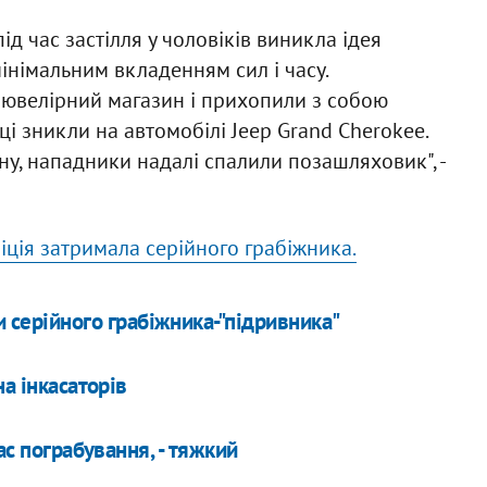
д час застілля у чоловіків виникла ідея
інімальним вкладенням сил і часу.
ювелірний магазин і прихопили з собою
і зникли на автомобілі Jeep Grand Cherokee.
у, нападники надалі спалили позашляховик", -
іція затримала серійного грабіжника.
 серійного грабіжника-"підривника"
а інкасаторів
ас пограбування, - тяжкий