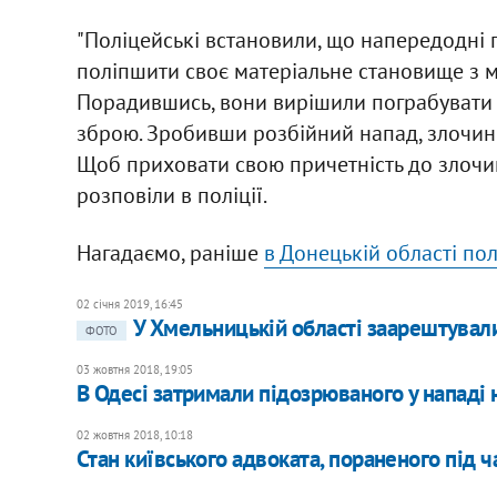
"Поліцейські встановили, що напередодні пі
поліпшити своє матеріальне становище з м
Порадившись, вони вирішили пограбувати 
зброю. Зробивши розбійний напад, злочинц
Щоб приховати свою причетність до злочин
розповіли в поліції.
Нагадаємо, раніше
в Донецькій області пол
02 січня 2019, 16:45
У Хмельницькій області заарештували
ФОТО
03 жовтня 2018, 19:05
В Одесі затримали підозрюваного у нападі н
02 жовтня 2018, 10:18
Стан київського адвоката, пораненого під ч