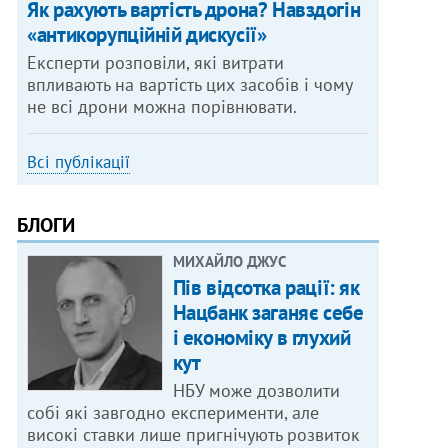
Як рахують вартість дрона? Навздогін
«антикорупційній дискусії»
Експерти розповіли, які витрати
впливають на вартість цих засобів і чому
не всі дрони можна порівнювати.
Всі публікації
БЛОГИ
МИХАЙЛО ДЖУС
Пів відсотка рації: як
Нацбанк заганяє себе
і економіку в глухий
кут
НБУ може дозволити
собі які завгодно експерименти, але
високі ставки лише пригнічують розвиток