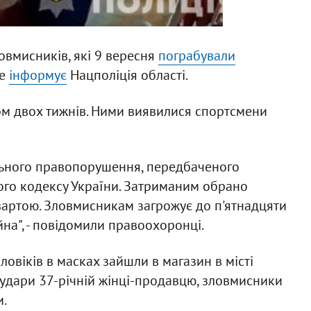
овмисників, які 9 вересня
пограбували
це
інформує
Нацполіція області.
м двох тижнів. Ними виявилися спортсмени
ального правопорушення, передбаченого
ного кодексу України. Затриманим обрано
 вартою. Зловмисникам загрожує до п'ятнадцяти
на", - повідомили правоохоронці.
ловіків в масках зайшли в магазин в місті
удари 37-річній жінці-продавцю, зловмисники
и.