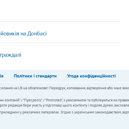
йовиків на Донбасі
страждалі
ія
Політики і стандарти
Угода конфіденційності
силання на LB.ua обов'язкове! Передрук, копіювання, відтворення або інше вико
ни компаній" / "Пресреліз" / "Promoted", є рекламними та публікуються на права
 редакція бере участь у підготовці цього контенту і поділяє думки, висловле
 оприлюднені у рекламних матеріалах. Згідно з українським законодавством, від