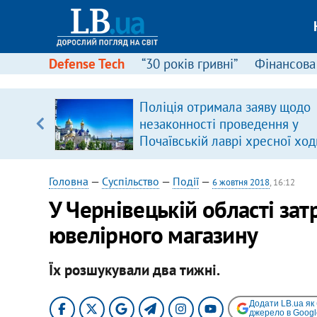
Defense Tech
“30 років гривні”
Фінансова
ою
Поліція отримала заяву щодо
пЛА. Є
незаконності проведення у
лено)
Почаївській лаврі хресної ход
Головна
—
Суспільство
—
Події
—
6 жовтня 2018
, 16:12
У Чернівецькій області за
ювелірного магазину
Їх розшукували два тижні.
Додати LB.ua як
джерело в Googl