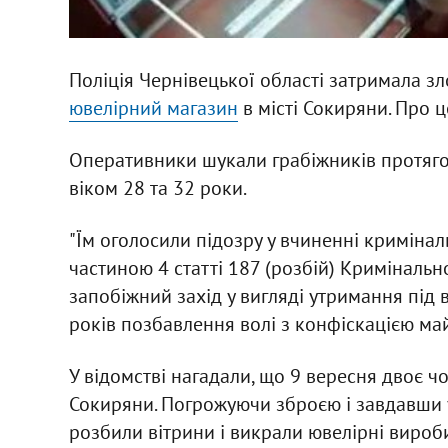
Поліція Чернівецької області затримала зл
ювелірний магазин
в місті Сокиряни. Про 
Оперативники шукали грабіжників протяго
віком 28 та 32 роки.
"Їм оголосили підозру у вчиненні кримін
частиною 4 статті 187 (розбій) Криміналь
запобіжний захід у вигляді утримання під
років позбавлення волі з конфіскацією май
У відомстві нагадали, що 9 вересня двоє чо
Сокиряни. Погрожуючи зброєю і завдавши 
розбили вітрини і викрали ювелірні вироб