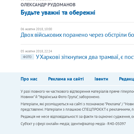
ОЛЕКСАНДР РУДОМАНОВ
Будьте уважні та обережні
06 жовтня 2018, 10:00
Двох військових поранено через обстріли бо
05 жовтня 2018, 22:24
У Харкові зіткнулися два трамваї, є по
ФОТО
Про нас
Реклама на сайті
Івенти
Редакц
У разі повного чи часткового відтворення матеріалів пряме гіперпо
Новини" й "Українська Фото Група", заборонено.
Матеріали, які розміщуються на сайті з позначкою "Реклама" / "Нови
представлені. Матеріали з плашкою СПЕЦПРОЄКТ є рекламними, проте
Редакція не несе відповідальності за факти та оціночні судження,
Cуб'єкт у сфері онлайн-медіа; ідентифікатор медіа - R40-05097