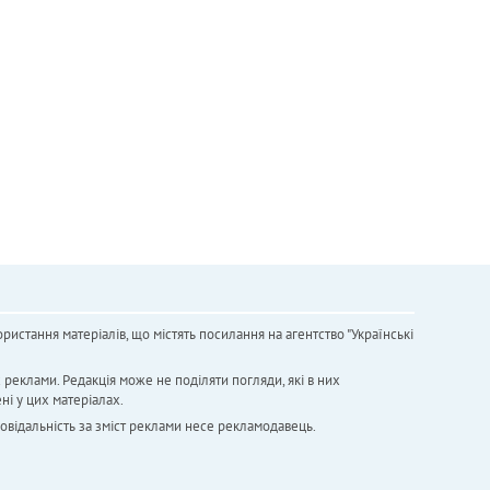
ристання матеріалів, що містять посилання на агентство "Українськi
х реклами. Редакція може не поділяти погляди, які в них
ні у цих матеріалах.
повідальність за зміст реклами несе рекламодавець.