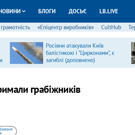
НОВИНИ
БЛОГИ
ДОСЬЄ
LB.LIVE
 грамотність
«Епіцентр виробників»
CultHub
Те
Росіяни атакували Київ
балістикою і "Цирконами", є
и
загиблі (доповнено)
тримали грабіжників
 бажане
e