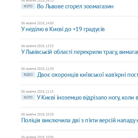
06 жовтня 2018, 14:15
Во Львове сгорел зоомагазин
ФОТО
06 жовтня 2018, 14:00
У неділю в Києві до +19 градусів
06 жовтня 2018, 13:53
У Львівській області перекрили трасу, вимаг
06 жовтня 2018, 11:50
Двоє охоронців київської кав'ярні по
ВІДЕО
06 жовтня 2018, 11:15
У Києві іноземцю відрізало ногу, коли 
ФОТО
06 жовтня 2018, 10:20
Поліція виключила дві з п'яти версій нападу
06 жовтня 2018, 10:00