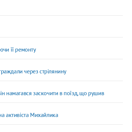
аючи її ремонту
страждали через стрілянину
він намагався заскочити в поїзд, що рушив
 на активіста Михайлика