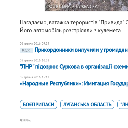
ФОТО: ПРЕС-СЛУЖБА СБУ
Нагадаємо, ватажка терористів "Привида" 
Його автомобіль розстріляли з кулемета.
06 травня 2016, 09:25
Прикордонники вилучили у громадянин
ВІДЕО
05 травня 2016, 16:58
"ЛНР" підозрює Суркова в організації схем
05 травня 2016, 15:12
«Народные Республики»: Имитация Госуда
БОЄПРИПАСИ
ЛУГАНСЬКА ОБЛАСТЬ
"Л
РЕКЛАМА