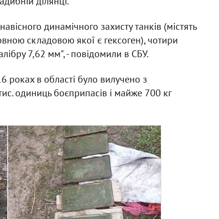
адибній ділянці.
навісного динамічного захисту танків (містять
вною складовою якої є гексоген), чотири
лібру 7,62 мм", - повідомили в СБУ.
6 роках в області було вилучено з
тис. одиниць боєприпасів і майже 700 кг