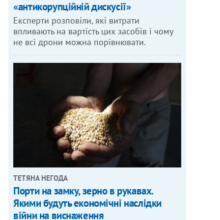
«антикорупційній дискусії»
Експерти розповіли, які витрати
впливають на вартість цих засобів і чому
не всі дрони можна порівнювати.
ТЕТЯНА НЕГОДА
Порти на замку, зерно в рукавах.
Якими будуть економічні наслідки
війни на виснаження