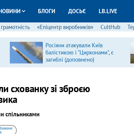
НОВИНИ
БЛОГИ
ДОСЬЄ
LB.LIVE
 грамотність
«Епіцентр виробників»
CultHub
Те
Росіяни атакували Київ
балістикою і "Цирконами", є
загиблі (доповнено)
ли схованку зі зброєю
вика
ми спільниками
 бажане
e