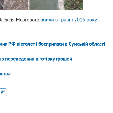
Олексія Мозгового
вбили в травні 2015 року
.
а РФ пістолет і боєприпаси в Сумській області
и з переведення в готівку грошей
рства
НР"