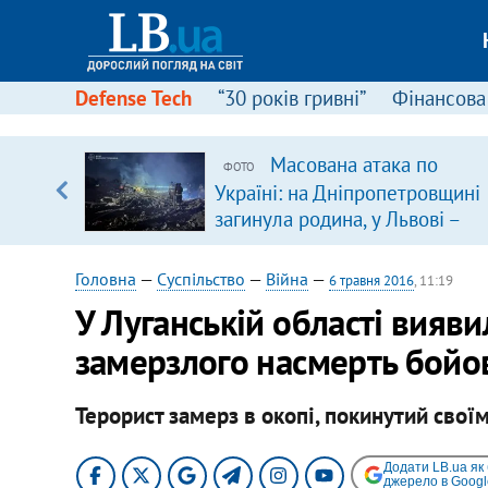
Defense Tech
“30 років гривні”
Фінансова
іцит»
Масована атака по
ФОТО
Україні: на Дніпропетровщині
 далі з
загинула родина, у Львові –
удар по багатоповерхівках
(доповнюється)
Головна
—
Суспільство
—
Війна
—
6 травня 2016
, 11:19
У Луганській області вияви
замерзлого насмерть бойо
Терорист замерз в окопі, покинутий свої
Додати LB.ua як
джерело в Googl