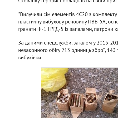
Схованку терорист обладнав на своїй прис
"Вилучили сім елементів 4С20 з комплекту 
пластичну вибухову речовину ПВВ-5А, осно
гранати Ф-1 і РГД-5 із запалами, патрони ка
За даними спецслужби, загалом у 2015-201
незаконного обігу 213 одиниць зброї, 143 
вибухівки.