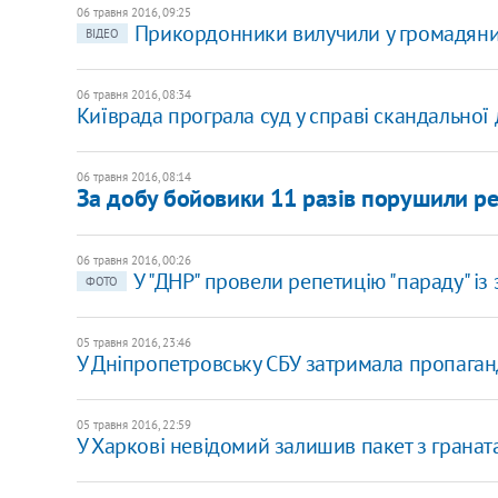
06 травня 2016, 09:25
Прикордонники вилучили у громадянина
ВІДЕО
06 травня 2016, 08:34
Київрада програла суд у справі скандальної
06 травня 2016, 08:14
За добу бойовики 11 разів порушили р
06 травня 2016, 00:26
У "ДНР" провели репетицію "параду" і
ФОТО
05 травня 2016, 23:46
У Дніпропетровську СБУ затримала пропаганд
05 травня 2016, 22:59
У Харкові невідомий залишив пакет з граната