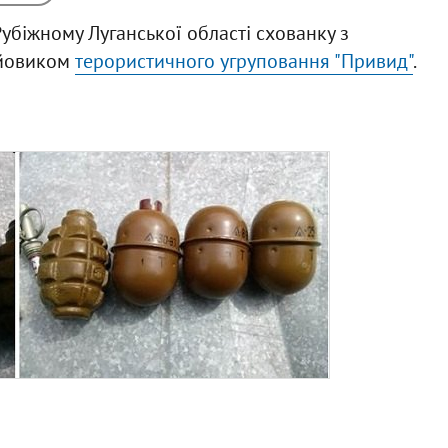
убіжному Луганської області схованку з
ойовиком
терористичного угруповання "Привид"
.