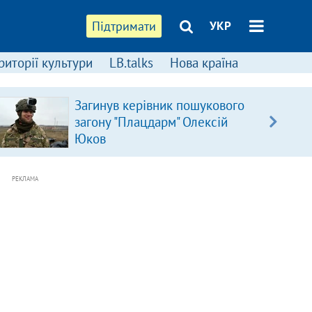
Підтримати
УКР
риторії культури
LB.talks
Нова країна
Загинув керівник пошукового
загону "Плацдарм" Олексій
Юков
РЕКЛАМА