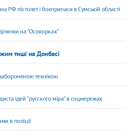
 РФ пістолет і боєприпаси в Сумській області
 ділянки на "Осокорках"
ежим тиші на Донбасі
з забороненою технікою
иста ідей "русского міра" в соцмережах
ми в поліції