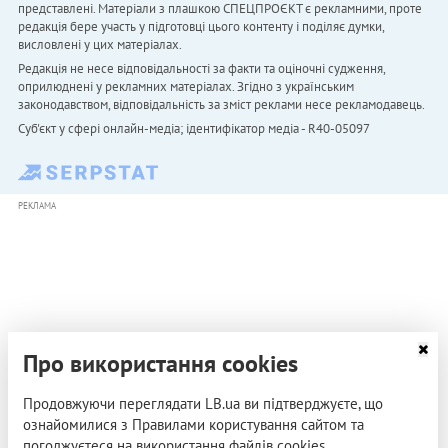
представлені. Матеріали з плашкою СПЕЦПРОЄКТ є рекламними, проте
редакція бере участь у підготовці цього контенту і поділяє думки,
висловлені у цих матеріалах.
Редакція не несе відповідальності за факти та оціночні судження,
оприлюднені у рекламних матеріалах. Згідно з українським
законодавством, відповідальність за зміст реклами несе рекламодавець.
Cуб'єкт у сфері онлайн-медіа; ідентифікатор медіа - R40-05097
РЕКЛАМА
Про використання cookies
Продовжуючи переглядати LB.ua ви підтверджуєте, що
ознайомилися з Правилами користування сайтом та
погоджуєтеся на використання файлів cookies