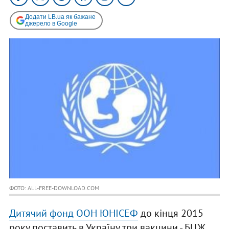
Додати LB.ua як бажане
джерело в Google
ФОТО: ALL-FREE-DOWNLOAD.COM
Дитячий фонд ООН ЮНІСЕФ
до кінця 2015
року поставить в Україну три вакцини - БЦЖ