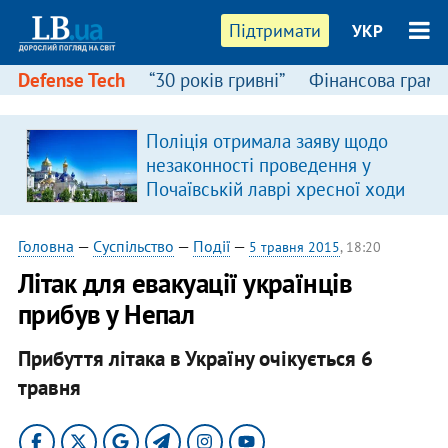
Підтримати
УКР
Defense Tech
“30 років гривні”
Фінансова грамо
Поліція отримала заяву щодо
незаконності проведення у
Почаївській лаврі хресної ходи
Головна
—
Суспільство
—
Події
—
5 травня 2015
, 18:20
Літак для евакуації українців
прибув у Непал
Прибуття літака в Україну очікується 6
травня