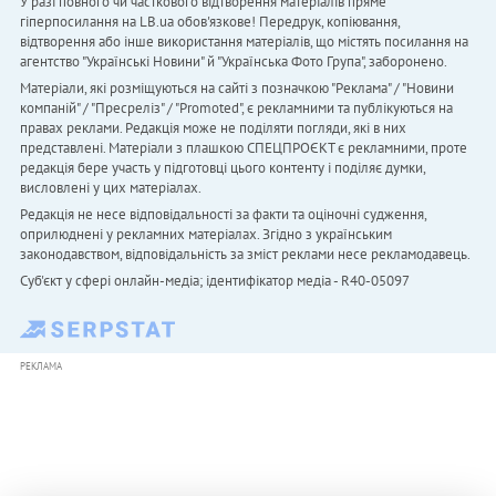
У разі повного чи часткового відтворення матеріалів пряме
гіперпосилання на LB.ua обов'язкове! Передрук, копіювання,
відтворення або інше використання матеріалів, що містять посилання на
агентство "Українськi Новини" й "Українська Фото Група", заборонено.
Матеріали, які розміщуються на сайті з позначкою "Реклама" / "Новини
компаній" / "Пресреліз" / "Promoted", є рекламними та публікуються на
правах реклами. Редакція може не поділяти погляди, які в них
представлені. Матеріали з плашкою СПЕЦПРОЄКТ є рекламними, проте
редакція бере участь у підготовці цього контенту і поділяє думки,
висловлені у цих матеріалах.
Редакція не несе відповідальності за факти та оціночні судження,
оприлюднені у рекламних матеріалах. Згідно з українським
законодавством, відповідальність за зміст реклами несе рекламодавець.
Cуб'єкт у сфері онлайн-медіа; ідентифікатор медіа - R40-05097
РЕКЛАМА