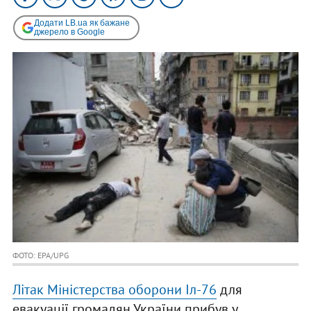
Додати LB.ua як бажане
джерело в Google
ФОТО: EPA/UPG
Літак Міністерства оборони Іл-76
для
евакуації громадян України прибув у