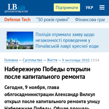
Підтримати
УКР
Defense Tech
“30 років гривні”
Фінансова грамо
Поліція отримала заяву щодо
незаконності проведення у
Почаївській лаврі хресної ходи
Головна
—
Суспільство
—
Життя
—
9 листопада 2010
, 13:54
Набережную Победы открыли
после капитального ремонта
Сегодня, 9 ноября, глава
облгосадминистрации Александр Вилкул
открыл после капитального ремонта улицу
Набережная Победы. Общая площадь