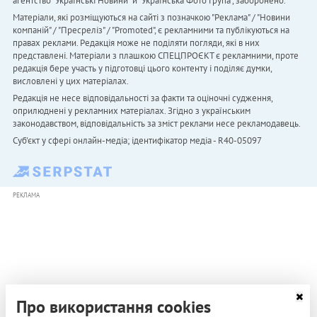
агентство "Українськi Новини" й "Українська Фото Група", заборонено.
Матеріали, які розміщуються на сайті з позначкою "Реклама" / "Новини
компаній" / "Пресреліз" / "Promoted", є рекламними та публікуються на
правах реклами. Редакція може не поділяти погляди, які в них
представлені. Матеріали з плашкою СПЕЦПРОЄКТ є рекламними, проте
редакція бере участь у підготовці цього контенту і поділяє думки,
висловлені у цих матеріалах.
Редакція не несе відповідальності за факти та оціночні судження,
оприлюднені у рекламних матеріалах. Згідно з українським
законодавством, відповідальність за зміст реклами несе рекламодавець.
Cуб'єкт у сфері онлайн-медіа; ідентифікатор медіа - R40-05097
РЕКЛАМА
Про використання cookies