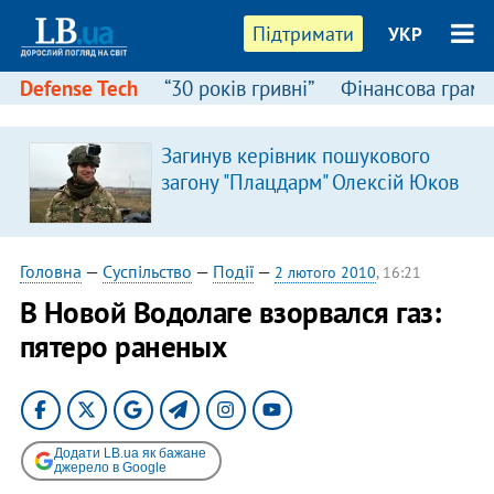
Підтримати
УКР
Defense Tech
“30 років гривні”
Фінансова грамо
Загинув керівник пошукового
загону "Плацдарм" Олексій Юков
Головна
—
Суспільство
—
Події
—
2 лютого 2010
, 16:21
В Новой Водолаге взорвался газ:
пятеро раненых
Додати LB.ua як бажане
джерело в Google