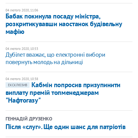
04 лютого 2020, 11:06
Бабак покинула посаду міністра,
розкритикувавши наостанок будівельну
мафію
04 лютого 2020, 10:53
Дубілет вважає, що електронні вибори
повернуть молодь на дільниці
04 лютого 2020, 10:38
Кабмін попросив призупинити
ЕКСКЛЮЗИВ
виплату премій топменеджерам
"Нафтогазу"
ГЕННАДІЙ ДРУЗЕНКО
Після «слуг». Ще один шанс для патріотів