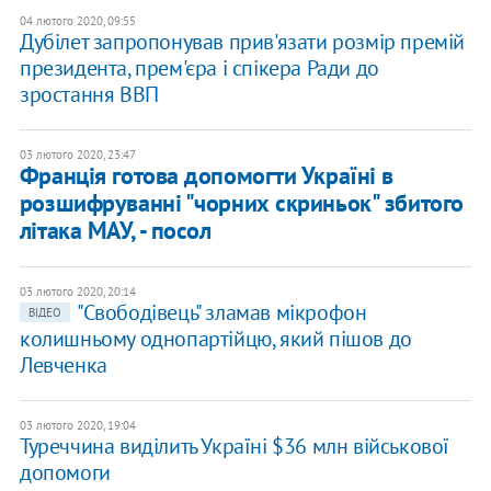
04 лютого 2020, 09:55
Дубілет запропонував прив'язати розмір премій
президента, прем'єра і спікера Ради до
зростання ВВП
03 лютого 2020, 23:47
Франція готова допомогти Україні в
розшифруванні "чорних скриньок" збитого
літака МАУ, - посол
03 лютого 2020, 20:14
"Свободівець" зламав мікрофон
ВІДЕО
колишньому однопартійцю, який пішов до
Левченка
03 лютого 2020, 19:04
Туреччина виділить Україні $36 млн військової
допомоги