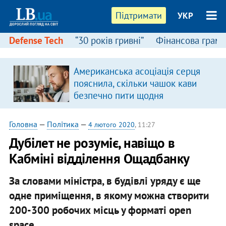
Підтримати
УКР
Defense Tech
“30 років гривні”
Фінансова грамо
Американська асоціація серця
пояснила, скільки чашок кави
безпечно пити щодня
Головна
—
Політика
—
4 лютого 2020
, 11:27
Дубілет не розуміє, навіщо в
Кабміні відділення Ощадбанку
За словами міністра, в будівлі уряду є ще
одне приміщення, в якому можна створити
200-300 робочих місць у форматі open
space.