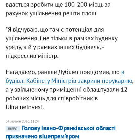
вдасться зробити ще 100-200 місць за
рахунок ущільнення решти площ.
"Я відчуваю, що там є потенціал для
ущільнення, і не тільки в рамках Будинку
уряду, а й у рамках інших будівель", -
підкреслив міністр.
Нагадаємо, раніше Дубілет повідомив, що
в
будівлі Кабінету Міністрів закрили перукарню
,
а у звільненому приміщенні облаштували 12
робочих місць для співробітників
UkraineInvest.
04 лютого 2020, 11:24
Голову Івано-Франківської області
ВІДЕО
призначено віцепрем'єром