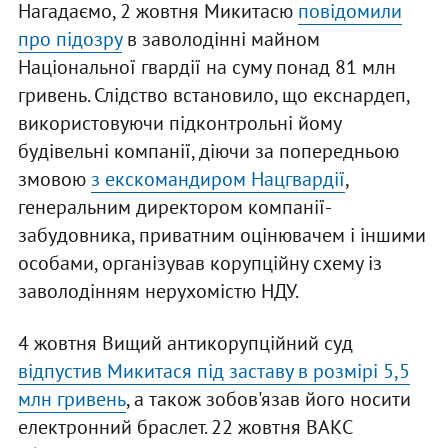
Нагадаємо, 2 жовтня Микитасю
повідомили
про підозру
в заволодінні майном
Національної гвардії на суму понад 81 млн
гривень. Слідство встановило, що екснардеп,
використовуючи підконтрольні йому
будівельні компанії, діючи за попередньою
змовою
з екскомандиром Нацгвардії
,
генеральним директором компанії-
забудовника, приватним оцінювачем і іншими
особами, організував корупційну схему із
заволодінням нерухомістю НДУ.
4 жовтня Вищий антикорупційний суд
відпустив Микитася під заставу в розмірі 5,5
млн гривень
, а також зобов'язав його носити
електронний браслет. 22 жовтня ВАКС