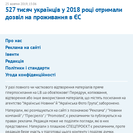
25 жовтня 2019, 15:06
527 тисяч українців у 2018 році отримали
дозвіл на проживання в ЄС
Про нас
Реклама на сайті
Івенти
Редакція
Політики і стандарти
Угода конфіденційності
У разі повного чи часткового відтворення матеріалів пряме
гіперпосилання на LB.ua обов'язкове! Передрук, копіювання,
відтворення або інше використання матеріалів, що містять посилання на
агентство "Українськi Новини" й "Українська Фото Група", заборонено.
Матеріали, які розміщуються на сайті з позначкою "Реклама" / "Новини
компаній" / "Пресреліз" / "Promoted", є рекламними та публікуються на
правах реклами. Редакція може не поділяти погляди, які в них
представлені. Матеріали з плашкою СПЕЦПРОЄКТ є рекламними, проте
редакція бере участь у підготовці цього контенту і поділяє думки,