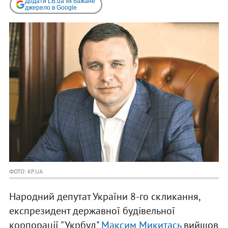
Додати LB.ua як бажане
джерело в Google
ФОТО: KP.UA
Народний депутат України 8-го скликання,
експрезидент державної будівельної
корпорації "Укрбуд"
Максим Микитась
вийшов