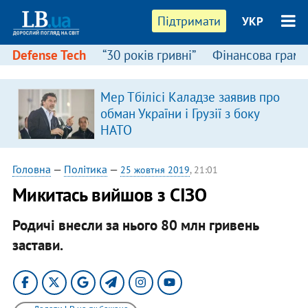
Підтримати
УКР
Defense Tech
“30 років гривні”
Фінансова грамо
Мер Тбілісі Каладзе заявив про
обман України і Грузії з боку
НАТО
Головна
—
Політика
—
25 жовтня 2019
, 21:01
Микитась вийшов з СІЗО
Родичі внесли за нього 80 млн гривень
застави.