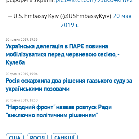
— U.S. Embassy Kyiv (@USEmbassyKyiv)
20 мая
2019 г.
20 травня 2019, 19:56
Українська делегація в ПАРЄ повинна
мобілізуватися перед червневою сесією, -
Кулеба
20 травня 2019, 19:04
Росія оскаржила два рішення гаазького суду за
українськими позовами
20 травня 2019, 18:50
"Народний фронт" назвав розпуск Ради
"виключно політичним рішенням"
США
РОСІЯ
САНКЦІЇ