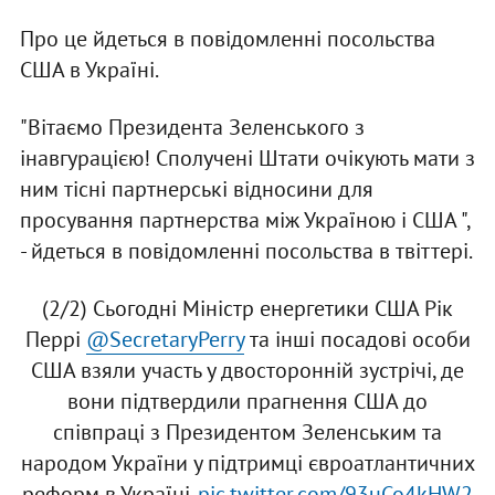
Про це йдеться в повідомленні посольства
США в Україні.
"Вітаємо Президента Зеленського з
інавгурацією! Сполучені Штати очікують мати з
ним тісні партнерські відносини для
просування партнерства між Україною і США ",
- йдеться в повідомленні посольства в твіттері.
(2/2) Сьогодні Міністр енергетики США Рік
Перрі
@SecretaryPerry
та інші посадові особи
США взяли участь у двосторонній зустрічі, де
вони підтвердили прагнення США до
співпраці з Президентом Зеленським та
народом України у підтримці євроатлантичних
реформ в Україні.
pic.twitter.com/93uCo4kHW2