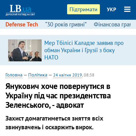
Підтримати
УКР
Defense Tech
“30 років гривні”
Фінансова грамо
Мер Тбілісі Каладзе заявив про
я
обман України і Грузії з боку
НАТО
Головна
—
Політика
—
24 квітня 2019
, 08:38
Янукович хоче повернутися в
Україну під час президентства
Зеленського, - адвокат
Захист домагатиметься зняття всіх
звинувачень і оскаржить вирок.