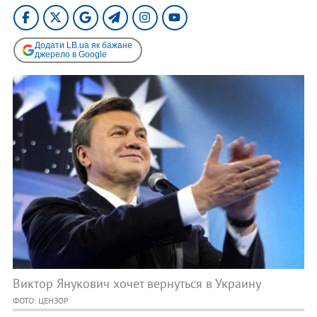
Додати LB.ua як бажане
джерело в Google
Виктор Янукович хочет вернуться в Украину
ФОТО: ЦЕНЗОР