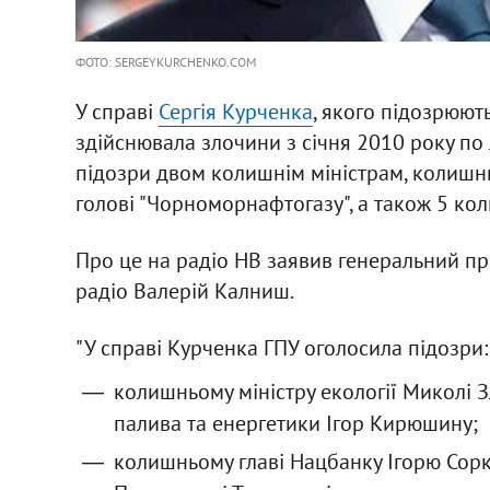
ФОТО: SERGEYKURCHENKO.COM
У справі
Сергія Курченка
, якого підозрюють
здійснювала злочини з січня 2010 року по
підозри двом колишнім міністрам, колишнь
голові "Чорноморнафтогазу", а також 5 ко
Про це на радіо НВ заявив генеральний п
радіо Валерій Калниш.
"У справі Курченка ГПУ оголосила підозри:
колишньому міністру екології Миколі 
палива та енергетики Ігор Кирюшину;
колишньому главі Нацбанку Ігорю Сорк