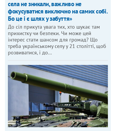
села не зникали, важливо не
фокусуватися виключно на самих собі.
Бо це і є шлях у забуття»
До сіл прикута увага тих, хто шукає там
прихистку чи безпеки. Чи може цей
інтерес стати шансом для громад? Що
треба українському селу у 21 столітті, щоб
розвиватися, і до…