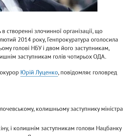
 в створенні злочинної організації, що
 лютий 2014 року, Генпрокуратура оголосила
ому голові НБУ і двом його заступникам,
лишнім заступникам голів чотирьох ОДА.
рокурор
Юрій Луценко
, повідомляє головред
Злочевському, колишньому заступнику міністра
іну, і колишнім заступникам голови Нацбанку