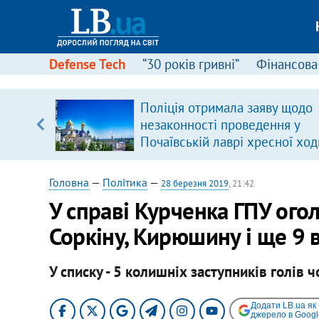
Defense Tech
“30 років гривні”
Фінансова
Поліція отримала заяву щодо
, є
незаконності проведення у
Почаївській лаврі хресної ход
Головна
—
Політика
—
28 березня 2019
, 21:42
У справі Курченка ГПУ ого
Соркіну, Кирюшину і ще 9
У списку - 5 колишніх заступників голів 
Додати LB.ua як
джерело в Googl