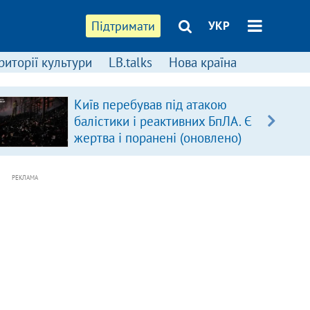
Підтримати
УКР
риторії культури
LB.talks
Нова країна
Київ перебував під атакою
балістики і реактивних БпЛА. Є
жертва і поранені (оновлено)
РЕКЛАМА