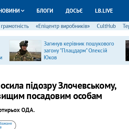
НОВИНИ
БЛОГИ
ДОСЬЄ
LB.LIVE
 грамотність
«Епіцентр виробників»
CultHub
Те
Загинув керівник пошукового
загону "Плацдарм" Олексій
и
Юков
лосила підозру Злочевському,
 вищим посадовим особам
чотирьох ОДА.
 бажане
e