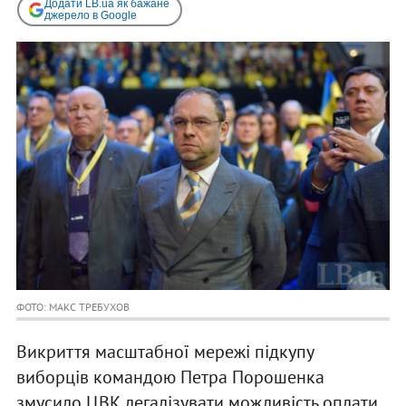
Додати LB.ua як бажане
джерело в Google
ФОТО: МАКС ТРЕБУХОВ
Викриття масштабної мережі підкупу
виборців командою Петра Порошенка
змусило ЦВК легалізувати можливість оплати