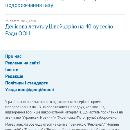
подорожчання газу
25 лютого 2019, 12:50
Денісова летить у Швейцарію на 40-ву сесію
Ради ООН
Про нас
Реклама на сайті
Івенти
Редакція
Політики і стандарти
Угода конфіденційності
У разі повного чи часткового відтворення матеріалів пряме
гіперпосилання на LB.ua обов'язкове! Передрук, копіювання,
відтворення або інше використання матеріалів, що містять посилання на
агентство "Українськi Новини" й "Українська Фото Група", заборонено.
Матеріали, які розміщуються на сайті з позначкою "Реклама" / "Новини
компаній" / "Пресреліз" / "Promoted", є рекламними та публікуються на