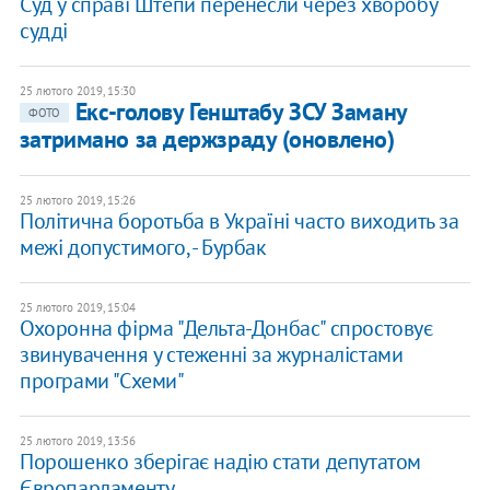
Суд у справі Штепи перенесли через хворобу
судді
25 лютого 2019, 15:30
Екс-голову Генштабу ЗСУ Заману
ФОТО
затримано за держзраду (оновлено)
25 лютого 2019, 15:26
Політична боротьба в Україні часто виходить за
межі допустимого, - Бурбак
25 лютого 2019, 15:04
Охоронна фірма "Дельта-Донбас" спростовує
звинувачення у стеженні за журналістами
програми "Схеми"
25 лютого 2019, 13:56
Порошенко зберігає надію стати депутатом
Європарламенту