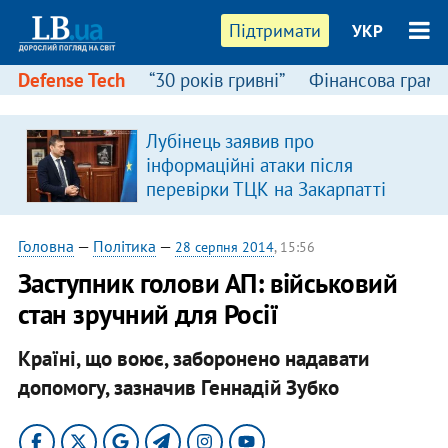
Підтримати
УКР
Defense Tech
“30 років гривні”
Фінансова грамо
Лубінець заявив про
в
інформаційні атаки після
перевірки ТЦК на Закарпатті
Головна
—
Політика
—
28 серпня 2014
, 15:56
Заступник голови АП: військовий
стан зручний для Росії
Країні, що воює, заборонено надавати
допомогу, зазначив Геннадій Зубко