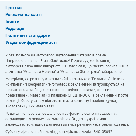
Про нас
Реклама на сайті
Івенти
Редакція
Політики і стандарти
Угода конфіденційності
У разі повного чи часткового відтворення матеріалів пряме
гіперпосилання на LB.ua обов'язкове! Передрук, копіювання,
відтворення або інше використання матеріалів, що містять посилання на
агентство "Українськi Новини" й "Українська Фото Група", заборонено.
Матеріали, які розміщуються на сайті з позначкою "Реклама" / "Новини
компаній" / "Пресреліз" / "Promoted", є рекламними та публікуються на
правах реклами. Редакція може не поділяти погляди, які в них
представлені. Матеріали з плашкою СПЕЦПРОЄКТ є рекламними, проте
редакція бере участь у підготовці цього контенту і поділяє думки,
висловлені у цих матеріалах.
Редакція не несе відповідальності за факти та оціночні судження,
оприлюднені у рекламних матеріалах. Згідно з українським
законодавством, відповідальність за зміст реклами несе рекламодавець.
Cуб'єкт у сфері онлайн-медіа; ідентифікатор медіа - R40-05097