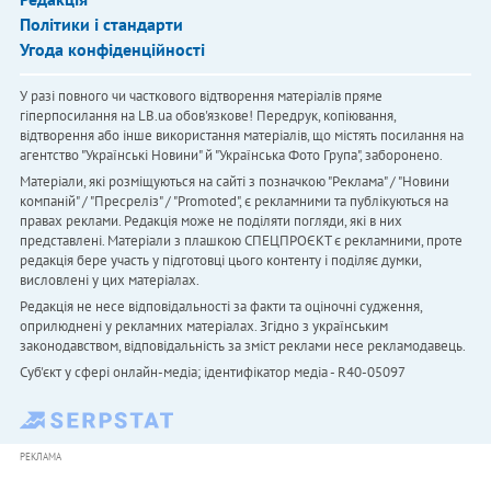
Політики і стандарти
Угода конфіденційності
У разі повного чи часткового відтворення матеріалів пряме
гіперпосилання на LB.ua обов'язкове! Передрук, копіювання,
відтворення або інше використання матеріалів, що містять посилання на
агентство "Українськi Новини" й "Українська Фото Група", заборонено.
Матеріали, які розміщуються на сайті з позначкою "Реклама" / "Новини
компаній" / "Пресреліз" / "Promoted", є рекламними та публікуються на
правах реклами. Редакція може не поділяти погляди, які в них
представлені. Матеріали з плашкою СПЕЦПРОЄКТ є рекламними, проте
редакція бере участь у підготовці цього контенту і поділяє думки,
висловлені у цих матеріалах.
Редакція не несе відповідальності за факти та оціночні судження,
оприлюднені у рекламних матеріалах. Згідно з українським
законодавством, відповідальність за зміст реклами несе рекламодавець.
Cуб'єкт у сфері онлайн-медіа; ідентифікатор медіа - R40-05097
РЕКЛАМА