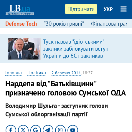
Підтримати
УКР
Defense Tech
“30 років гривні”
Фінансова грамо
Туск назвав "ідіотськими"
заклики заблокувати вступ
України до ЄС і закликав
припинити антиукраїнську
риторику
Головна
—
Політика
—
2 березня 2014
, 18:27
Нардепа від "Батьківщини"
призначено головою Сумської ОДА
Володимир Шульга - заступник голови
Сумської облорганізації партії