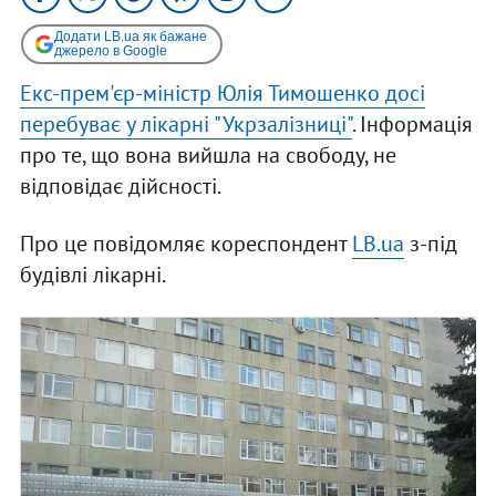
Додати LB.ua як бажане
джерело в Google
Екс-прем'єр-міністр Юлія Тимошенко досі
перебуває у лікарні "Укрзалізниці"
. Інформація
про те, що вона вийшла на свободу, не
відповідає дійсності.
Про це повідомляє кореспондент
LB.ua
з-під
будівлі лікарні.