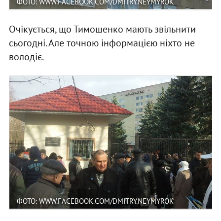
ФОТО: WWW.FACEBOOK.COM/DMITRY.NEYMYROK
Очікується, що Тимошенко мають звільнити
сьогодні. Але точною інформацією ніхто не
володіє.
ФОТО: WWW.FACEBOOK.COM/DMITRY.NEYMYROK