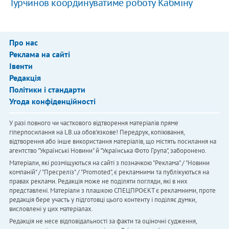
Турчинов координуватиме роботу Кабміну
Про нас
Реклама на сайті
Івенти
Редакція
Політики і стандарти
Угода конфіденційності
У разі повного чи часткового відтворення матеріалів пряме
гіперпосилання на LB.ua обов'язкове! Передрук, копіювання,
відтворення або інше використання матеріалів, що містять посилання на
агентство "Українськi Новини" й "Українська Фото Група", заборонено.
Матеріали, які розміщуються на сайті з позначкою "Реклама" / "Новини
компаній" / "Пресреліз" / "Promoted", є рекламними та публікуються на
правах реклами. Редакція може не поділяти погляди, які в них
представлені. Матеріали з плашкою СПЕЦПРОЄКТ є рекламними, проте
редакція бере участь у підготовці цього контенту і поділяє думки,
висловлені у цих матеріалах.
Редакція не несе відповідальності за факти та оціночні судження,