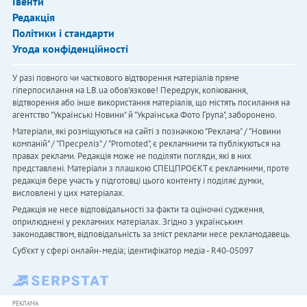
Івенти
Редакція
Політики і стандарти
Угода конфіденційності
У разі повного чи часткового відтворення матеріалів пряме
гіперпосилання на LB.ua обов'язкове! Передрук, копіювання,
відтворення або інше використання матеріалів, що містять посилання на
агентство "Українськi Новини" й "Українська Фото Група", заборонено.
Матеріали, які розміщуються на сайті з позначкою "Реклама" / "Новини
компаній" / "Пресреліз" / "Promoted", є рекламними та публікуються на
правах реклами. Редакція може не поділяти погляди, які в них
представлені. Матеріали з плашкою СПЕЦПРОЄКТ є рекламними, проте
редакція бере участь у підготовці цього контенту і поділяє думки,
висловлені у цих матеріалах.
Редакція не несе відповідальності за факти та оціночні судження,
оприлюднені у рекламних матеріалах. Згідно з українським
законодавством, відповідальність за зміст реклами несе рекламодавець.
Cуб'єкт у сфері онлайн-медіа; ідентифікатор медіа - R40-05097
РЕКЛАМА