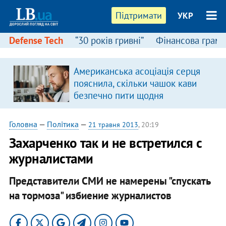
Підтримати
УКР
Defense Tech
“30 років гривні”
Фінансова грамо
Американська асоціація серця
пояснила, скільки чашок кави
безпечно пити щодня
Головна
—
Політика
—
21 травня 2013
, 20:19
Захарченко так и не встретился с
журналистами
Представители СМИ не намерены "спускать
на тормоза" избиение журналистов