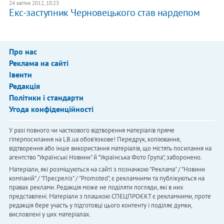
24 квітня 2012, 10:23
Екс-заступник Черновецького став нардепом
Про нас
Реклама на сайті
Івенти
Редакція
Політики і стандарти
Угода конфіденційності
У разі повного чи часткового відтворення матеріалів пряме
гіперпосилання на LB.ua обов'язкове! Передрук, копіювання,
відтворення або інше використання матеріалів, що містять посилання на
агентство "Українськi Новини" й "Українська Фото Група", заборонено.
Матеріали, які розміщуються на сайті з позначкою "Реклама" / "Новини
компаній" / "Пресреліз" / "Promoted", є рекламними та публікуються на
правах реклами. Редакція може не поділяти погляди, які в них
представлені. Матеріали з плашкою СПЕЦПРОЄКТ є рекламними, проте
редакція бере участь у підготовці цього контенту і поділяє думки,
висловлені у цих матеріалах.