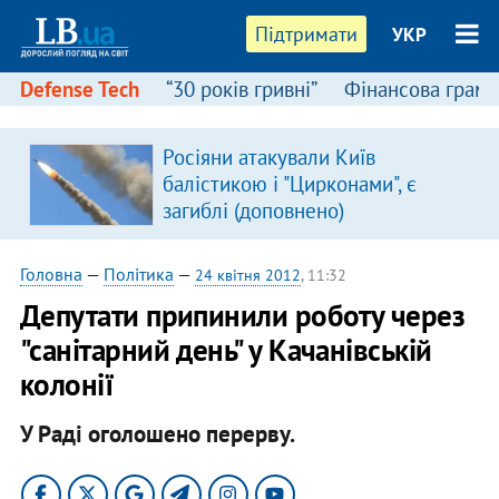
Підтримати
УКР
Defense Tech
“30 років гривні”
Фінансова грамо
Росіяни атакували Київ
в
балістикою і "Цирконами", є
загиблі (доповнено)
Головна
—
Політика
—
24 квітня 2012
, 11:32
Депутати припинили роботу через
"санітарний день" у Качанівській
колонії
У Раді оголошено перерву.