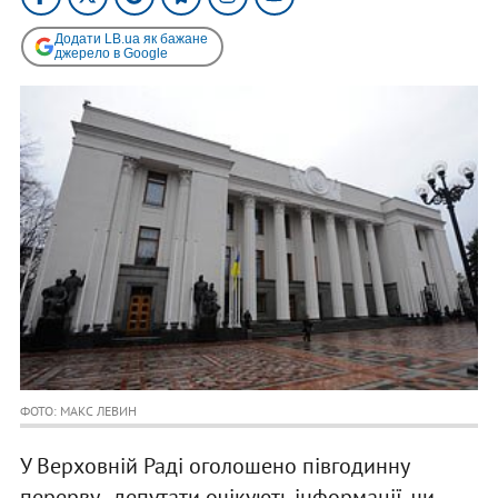
Додати LB.ua як бажане
джерело в Google
ФОТО: МАКС ЛЕВИН
У Верховній Раді оголошено півгодинну
перерву - депутати очікують інформації, чи