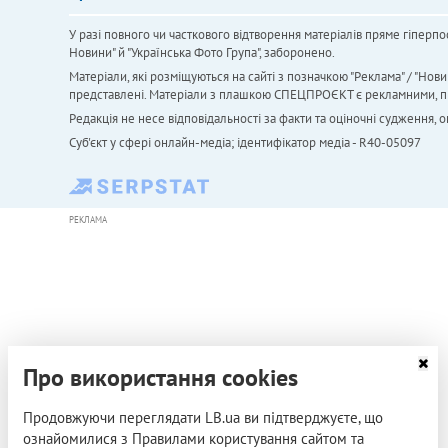
У разі повного чи часткового відтворення матеріалів пряме гіперпо
Новини" й "Українська Фото Група", заборонено.
Матеріали, які розміщуються на сайті з позначкою "Реклама" / "Нови
представлені. Матеріали з плашкою СПЕЦПРОЄКТ є рекламними, проте
Редакція не несе відповідальності за факти та оціночні судження,
Cуб'єкт у сфері онлайн-медіа; ідентифікатор медіа - R40-05097
РЕКЛАМА
Про використання cookies
Продовжуючи переглядати LB.ua ви підтверджуєте, що
ознайомилися з Правилами користування сайтом та