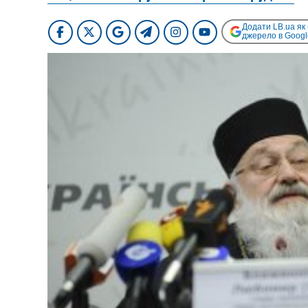
Додати LB.ua як
джерело в Googl