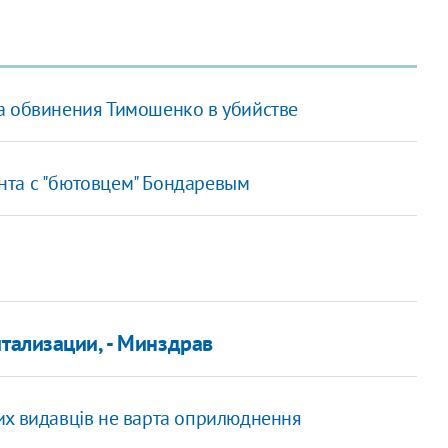
а обвинения Тимошенко в убийстве
нта с "бютовцем" Бондаревым
тализации, - Минздрав
их видавців не варта оприлюднення