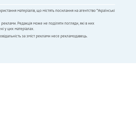
ристання матеріалів, що містять посилання на агентство "Українськi
х реклами. Редакція може не поділяти погляди, які в них
ні у цих матеріалах.
повідальність за зміст реклами несе рекламодавець.