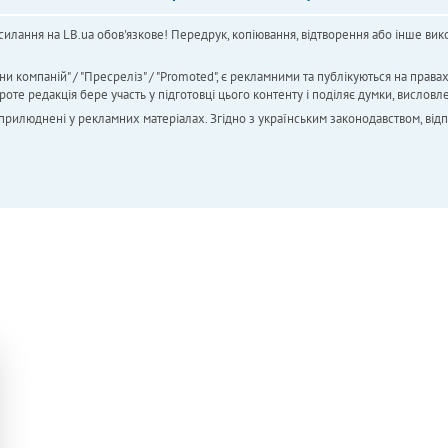
силання на LB.ua обов'язкове! Передрук, копіювання, відтворення або інше вико
ни компаній" / "Пресреліз" / "Promoted", є рекламними та публікуються на права
 редакція бере участь у підготовці цього контенту і поділяє думки, висловле
 оприлюднені у рекламних матеріалах. Згідно з українським законодавством, від