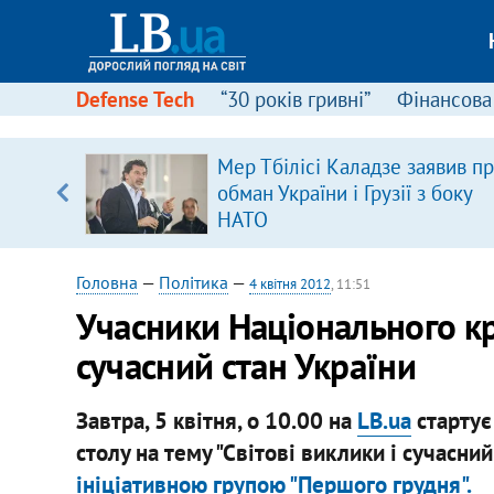
Defense Tech
“30 років гривні”
Фінансова
ового
Мер Тбілісі Каладзе заявив п
ій
обман України і Грузії з боку
НАТО
Головна
—
Політика
—
4 квітня 2012
, 11:51
Учасники Національного кр
сучасний стан України
Завтра, 5 квітня, о 10.00 на
LB.ua
стартує
столу на тему "Світові виклики і сучасний
ініціативною групою "Першого грудня".