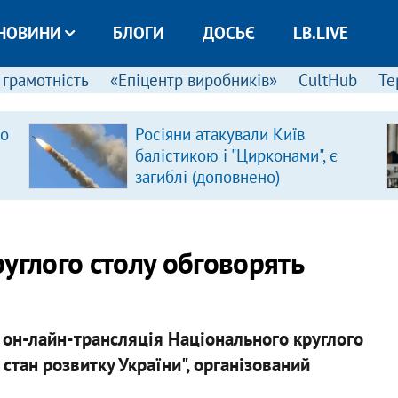
НОВИНИ
БЛОГИ
ДОСЬЄ
LB.LIVE
 грамотність
«Епіцентр виробників»
CultHub
Те
ро
Росіяни атакували Київ
балістикою і "Цирконами", є
загиблі (доповнено)
углого столу обговорять
 он-лайн-трансляція Національного круглого
 стан розвитку України", організований