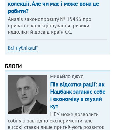
колекції. Але чи має і може вона це
робити?
Аналіз законопроєкту № 15436 про
приватне колекціонування: ризики,
недоліки й досвід країн ЄС.
Всі публікації
БЛОГИ
МИХАЙЛО ДЖУС
Пів відсотка рації: як
Нацбанк заганяє себе
і економіку в глухий
кут
НБУ може дозволити
собі які завгодно експерименти, але
високі ставки лише пригнічують розвиток