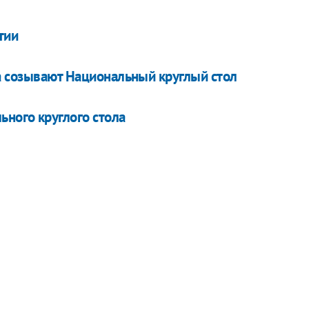
тии
ба созывают Национальный круглый стол
ного круглого стола