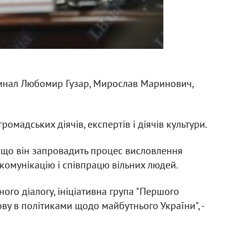
рдинал Любомир Гузар, Мирослав Маринович,
ромадських діячів, експертів і діячів культури.
, що він запровадить процес висловлення
комунікацію і співпрацю вільних людей.
ого діалогу, ініціативна група "Першого
ову в політиками щодо майбутнього України", -