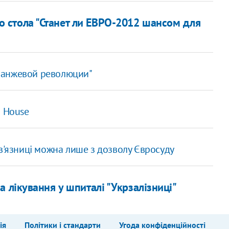
о стола "Станет ли ЕВРО-2012 шансом для
ранжевой революции"
m House
в'язниці можна лише з дозволу Євросуду
 лікування у шпиталі "Укрзалізниці"
ія
Політики і стандарти
Угода конфіденційності