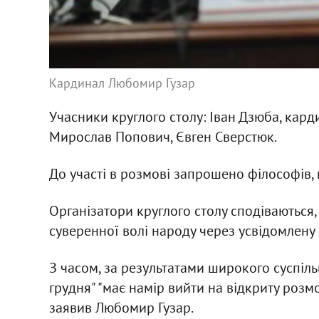
Кардинал Любомир Гузар
Учасники круглого столу: Іван Дзюба, ка
Мирослав Попович, Євген Сверстюк.
До участі в розмові запрошено філософів, г
Організатори круглого столу сподіваються
суверенної волі народу через усвідомлену 
З часом, за результатами широкого суспільн
грудня" "має намір вийти на відкриту розм
заявив Любомир Гузар.