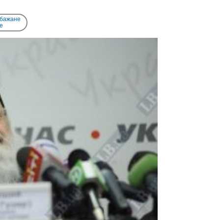
 бажане
e