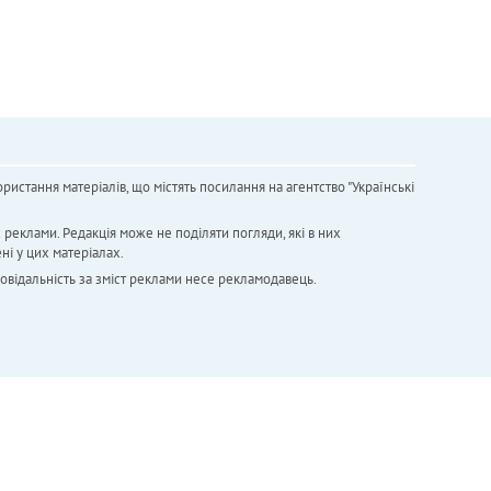
ристання матеріалів, що містять посилання на агентство "Українськi
х реклами. Редакція може не поділяти погляди, які в них
ні у цих матеріалах.
повідальність за зміст реклами несе рекламодавець.