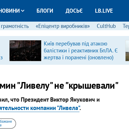
НОВИНИ
БЛОГИ
ДОСЬЄ
LB.LIVE
 грамотність
«Епіцентр виробників»
CultHub
Те
Київ перебував під атакою
балістики і реактивних БпЛА. Є
 з
жертва і поранені (оновлено)
мин "Ливелу" не "крышевали"
л, что Президент Виктор Янукович и
ятельности компании "Ливела"
.
 бажане
e