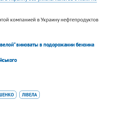
этой компанией в Украину нефтепродуктов
Ливелой" виноваты в подорожании бензина
йського
ОШЕНКО
ЛІВЕЛА