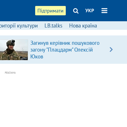
Підтримати
УКР
риторії культури
LB.talks
Нова країна
Загинув керівник пошукового
загону "Плацдарм" Олексій
Юков
РЕКЛАМА