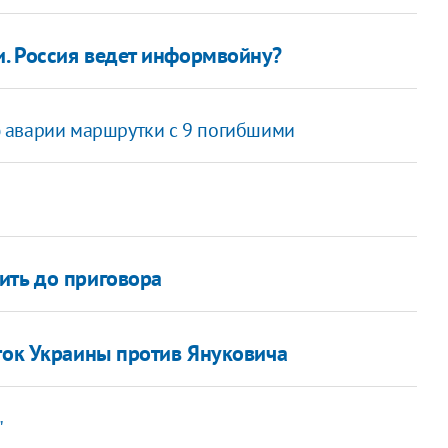
. Россия ведет информвойну?
 аварии маршрутки с 9 погибшими
ить до приговора
сток Украины против Януковича
"