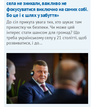
села не зникали, важливо не
фокусуватися виключно на самих собі.
Бо це і є шлях у забуття»
До сіл прикута увага тих, хто шукає там
прихистку чи безпеки. Чи може цей
інтерес стати шансом для громад? Що
треба українському селу у 21 столітті, щоб
розвиватися, і до…