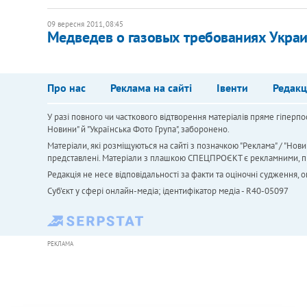
09 вересня 2011, 08:45
Медведев о газовых требованиях Украины
Про нас
Реклама на сайті
Івенти
Редакц
У разі повного чи часткового відтворення матеріалів пряме гіперпо
Новини" й "Українська Фото Група", заборонено.
Матеріали, які розміщуються на сайті з позначкою "Реклама" / "Нови
представлені. Матеріали з плашкою СПЕЦПРОЄКТ є рекламними, проте
Редакція не несе відповідальності за факти та оціночні судження,
Cуб'єкт у сфері онлайн-медіа; ідентифікатор медіа - R40-05097
РЕКЛАМА