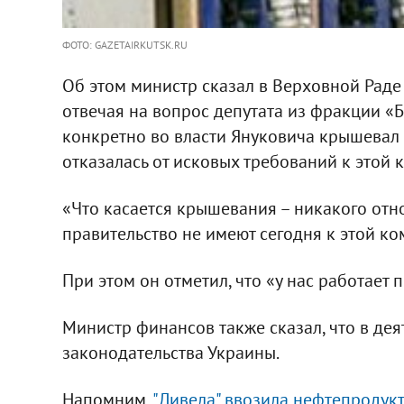
ФОТО: GAZETAIRKUTSK.RU
Об этом министр сказал в Верховной Раде 
отвечая на вопрос депутата из фракции «
конкретно во власти Януковича крышевал 
отказалась от исковых требований к этой 
«Что касается крышевания – никакого отн
правительство не имеют сегодня к этой ко
При этом он отметил, что «у нас работает
Министр финансов также сказал, что в дея
законодательства Украины.
Напомним,
"Ливела" ввозила нефтепродукт