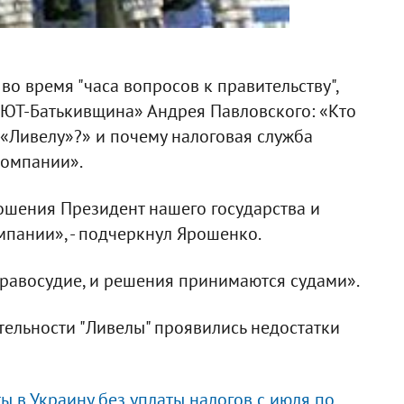
во время "часа вопросов к правительству",
БЮТ-Батькивщина» Андрея Павловского: «Кто
«Ливелу»?» и почему налоговая служба
компании».
ошения Президент нашего государства и
мпании», - подчеркнул Ярошенко.
 правосудие, и решения принимаются судами».
тельности "Ливелы" проявились недостатки
ы в Украину без уплаты налогов с июля по