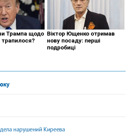
юку
идела нарушений Киреева