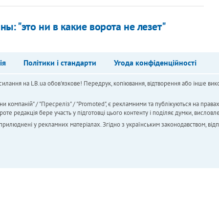
: "это ни в какие ворота не лезет"
ія
Політики і стандарти
Угода конфіденційності
силання на LB.ua обов'язкове! Передрук, копіювання, відтворення або інше вико
ни компаній" / "Пресреліз" / "Promoted", є рекламними та публікуються на права
 редакція бере участь у підготовці цього контенту і поділяє думки, висловле
 оприлюднені у рекламних матеріалах. Згідно з українським законодавством, від