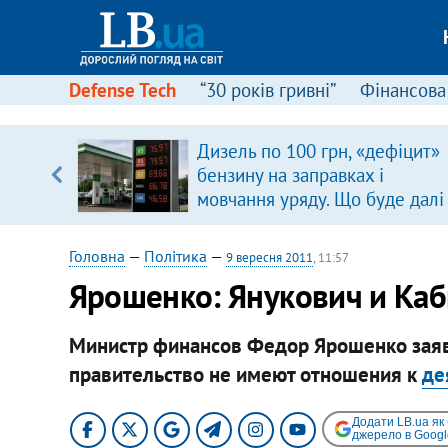
Defense Tech
“30 років гривні”
Фінансова
вив про
Дизель по 100 грн, «дефіцит»
боку
бензину на заправках і
мовчання уряду. Що буде далі
цінами на пальне?
Головна
—
Політика
—
9 вересня 2011
, 11:57
Ярошенко: Янукович и Каб
Министр финансов Федор Ярошенко заяви
правительство не имеют отношения к
де
Додати LB.ua як
джерело в Googl