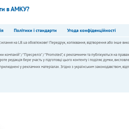
ти в АМКУ?
ія
Політики і стандарти
Угода конфіденційності
силання на LB.ua обов'язкове! Передрук, копіювання, відтворення або інше вико
ни компаній" / "Пресреліз" / "Promoted", є рекламними та публікуються на права
 редакція бере участь у підготовці цього контенту і поділяє думки, висловле
 оприлюднені у рекламних матеріалах. Згідно з українським законодавством, від