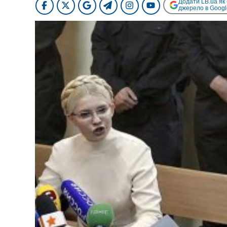
Додати LB.ua як
джерело в Googl