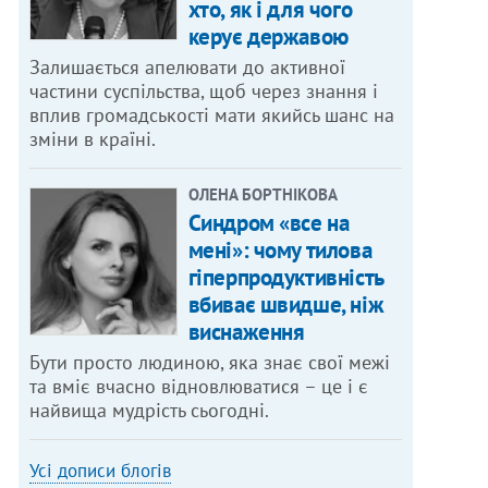
хто, як і для чого
керує державою
Залишається апелювати до активної
частини суспільства, щоб через знання і
вплив громадськості мати якийсь шанс на
зміни в країні.
ОЛЕНА БОРТНІКОВА
Синдром «все на
мені»: чому тилова
гіперпродуктивність
вбиває швидше, ніж
виснаження
Бути просто людиною, яка знає свої межі
та вміє вчасно відновлюватися – це і є
найвища мудрість сьогодні.
Усі дописи блогів