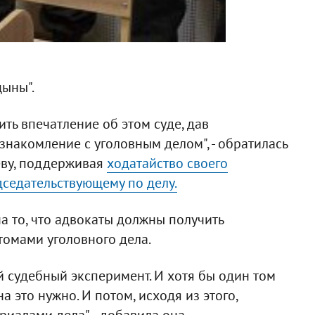
щыны".
ить впечатление об этом суде, дав
накомление с уголовным делом", - обратилась
еву, поддерживая
ходатайство своего
седательствующему по делу.
 то, что адвокаты должны получить
томами уголовного дела.
й судебный эксперимент. И хотя бы один том
а это нужно. И потом, исходя из этого,
иалами дела", - добавила она.