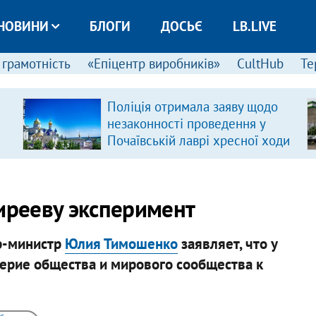
НОВИНИ
БЛОГИ
ДОСЬЄ
LB.LIVE
 грамотність
«Епіцентр виробників»
CultHub
Те
Поліція отримала заяву щодо
незаконності проведення у
Почаївській лаврі хресної ходи
рееву эксперимент
ер-министр
Юлия Тимошенко
заявляет, что у
верие общества и мирового сообщества к