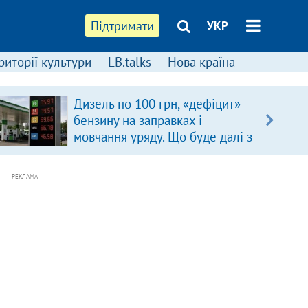
Підтримати
УКР
риторії культури
LB.talks
Нова країна
Дизель по 100 грн, «дефіцит»
бензину на заправках і
мовчання уряду. Що буде далі з
цінами на пальне?
РЕКЛАМА