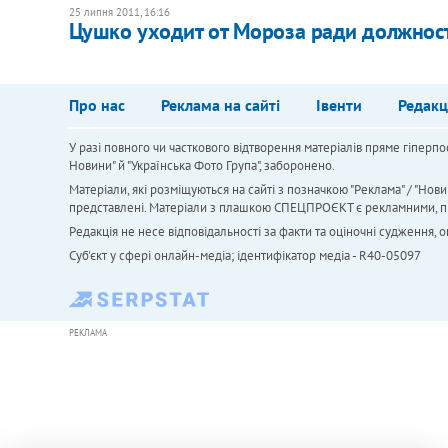
25 липня 2011, 16:16
Цушко уходит от Мороза ради должнос
Про нас
Реклама на сайті
Івенти
Редакц
У разі повного чи часткового відтворення матеріалів пряме гіперпо
Новини" й "Українська Фото Група", заборонено.
Матеріали, які розміщуються на сайті з позначкою "Реклама" / "Нови
представлені. Матеріали з плашкою СПЕЦПРОЄКТ є рекламними, проте
Редакція не несе відповідальності за факти та оціночні судження,
Cуб'єкт у сфері онлайн-медіа; ідентифікатор медіа - R40-05097
РЕКЛАМА