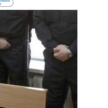
 бажане
e