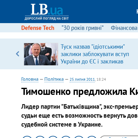
Defense Tech
“30 років гривні”
Фінансова
ового
Туск назвав "ідіотськими"
ій
заклики заблокувати вступ
України до ЄС і закликав
припинити антиукраїнську
риторику
Головна
—
Політика
—
25 липня 2011
, 18:24
Тимошенко предложила Ки
Лидер партии "Батьківщина", экс-премь
судьи еще есть возможность вернуть до
судебной системе в Украине.