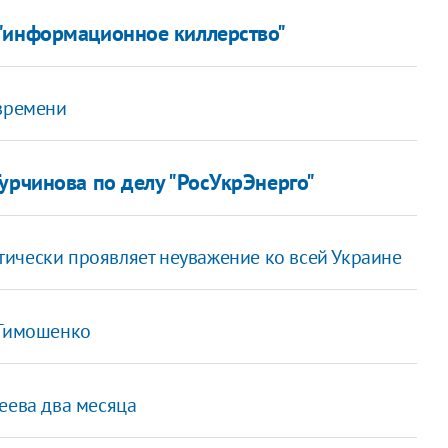
 "информационное киллерство"
времени
урчинова по делу "РосУкрЭнерго"
ически проявляет неуважение ко всей Украине
 Тимошенко
еева два месяца