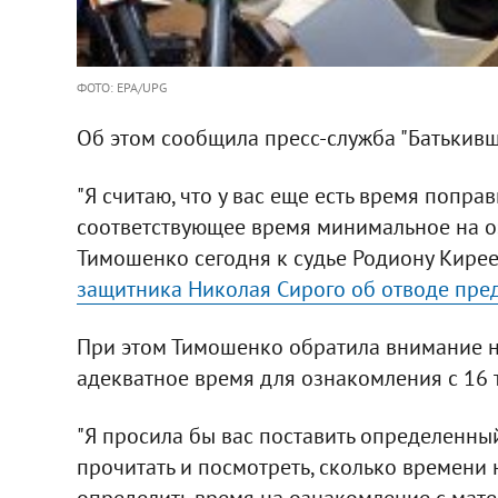
ФОТО: EPA/UPG
Об этом сообщила пресс-служба "Батькив
"Я считаю, что у вас еще есть время поправ
соответствующее время минимальное на оз
Тимошенко сегодня к судье Родиону Кире
защитника Николая Сирого об отводе пред
При этом Тимошенко обратила внимание на
адекватное время для ознакомления с 16 
"Я просила бы вас поставить определенны
прочитать и посмотреть, сколько времени н
определить время на ознакомление с матер