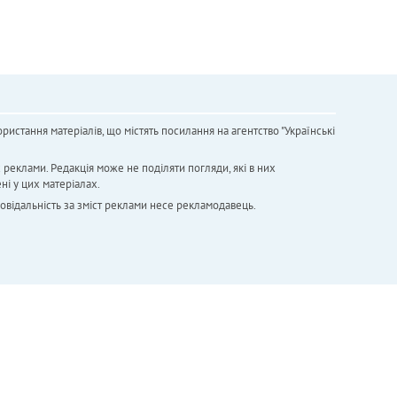
ристання матеріалів, що містять посилання на агентство "Українськi
х реклами. Редакція може не поділяти погляди, які в них
ні у цих матеріалах.
повідальність за зміст реклами несе рекламодавець.