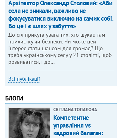
Архітектор Олександр Столовий: «Аби
села не зникали, важливо не
фокусуватися виключно на самих собі.
Бо це і є шлях у забуття»
До сіл прикута увага тих, хто шукає там
прихистку чи безпеки. Чи може цей
інтерес стати шансом для громад? Що
треба українському селу у 21 столітті, щоб
розвиватися, і до…
Всі публікації
БЛОГИ
СВІТЛАНА ТОПАЛОВА
Компетентне
управління vs
кадровий балаган: