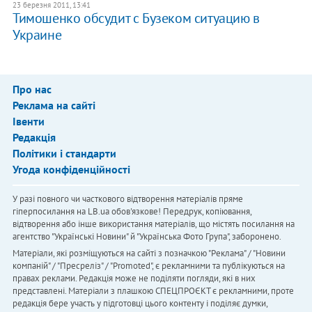
23 березня 2011, 13:41
Тимошенко обсудит с Бузеком ситуацию в
Украине
Про нас
Реклама на сайті
Івенти
Редакція
Політики і стандарти
Угода конфіденційності
У разі повного чи часткового відтворення матеріалів пряме
гіперпосилання на LB.ua обов'язкове! Передрук, копіювання,
відтворення або інше використання матеріалів, що містять посилання на
агентство "Українськi Новини" й "Українська Фото Група", заборонено.
Матеріали, які розміщуються на сайті з позначкою "Реклама" / "Новини
компаній" / "Пресреліз" / "Promoted", є рекламними та публікуються на
правах реклами. Редакція може не поділяти погляди, які в них
представлені. Матеріали з плашкою СПЕЦПРОЄКТ є рекламними, проте
редакція бере участь у підготовці цього контенту і поділяє думки,