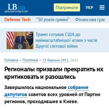
Підтримати
УКР
Defense Tech
“30 років гривні”
Фінансова грамо
Трамп готував США до
наймасштабнішої атаки з часів
Другої світової війни
Головна
—
Політика
—
23 березня 2011
, 16:21
Регионалы призвали прекратить их
критиковать и разошлись
Завершилось национальное
собрание
депутатов
советов всех уровней от Партии
регионов, проходившее в Киеве.