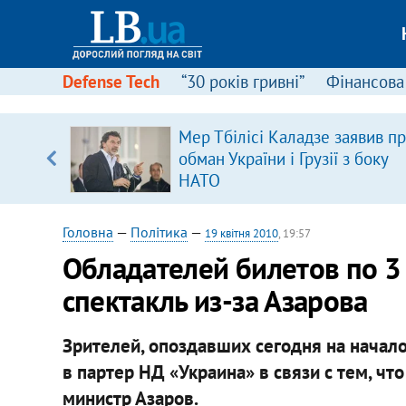
Defense Tech
“30 років гривні”
Фінансова
щодо
Мер Тбілісі Каладзе заявив п
 у
обман України і Грузії з боку
ої ходи
НАТО
Головна
—
Політика
—
19 квітня 2010
, 19:57
Обладателей билетов по 3 
спектакль из-за Азарова
Зрителей, опоздавших сегодня на начало 
в партер НД «Украина» в связи с тем, чт
министр Азаров.