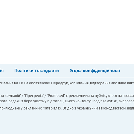
ія
Політики і стандарти
Угода конфіденційності
силання на LB.ua обов'язкове! Передрук, копіювання, відтворення або інше вико
ни компаній" / "Пресреліз" / "Promoted", є рекламними та публікуються на права
 редакція бере участь у підготовці цього контенту і поділяє думки, висловле
 оприлюднені у рекламних матеріалах. Згідно з українським законодавством, від