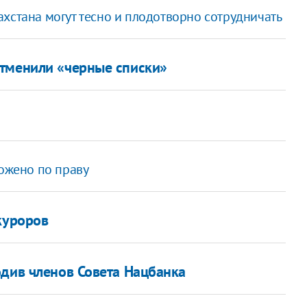
хстана могут тесно и плодотворно сотрудничать
отменили «черные списки»
ложено по праву
куроров
одив членов Совета Нацбанка