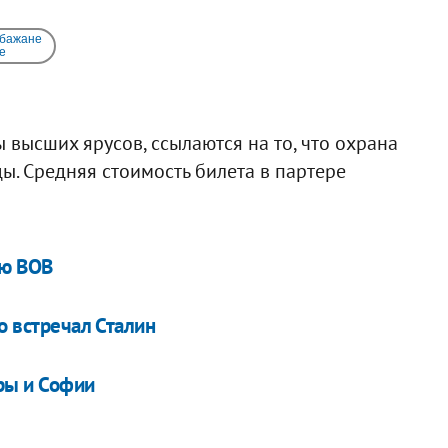
 бажане
e
 высших ярусов, ссылаются на то, что охрана
ы. Средняя стоимость билета в партере
ию ВОВ
о встречал Сталин
ры и Софии