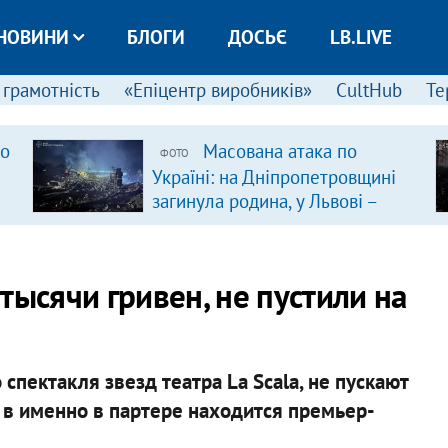
НОВИНИ
БЛОГИ
ДОСЬЄ
LB.LIVE
 грамотність
«Епіцентр виробників»
CultHub
Те
ро
Масована атака по
ФОТО
Україні: на Дніпропетровщині
загинула родина, у Львові –
удар по багатоповерхівках
(доповнюється)
тысячи гривен, не пустили на
спектакля звезд театра La Scala, не пускают
о в именно в партере находится премьер-