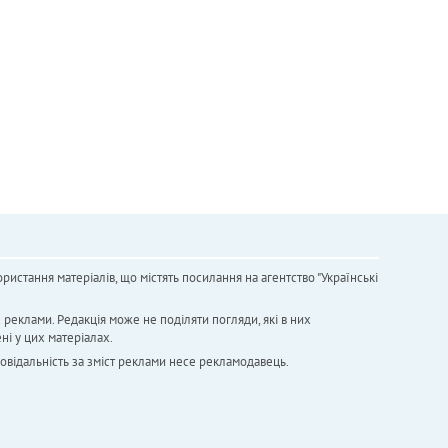
ристання матеріалів, що містять посилання на агентство "Українськi
х реклами. Редакція може не поділяти погляди, які в них
ні у цих матеріалах.
повідальність за зміст реклами несе рекламодавець.