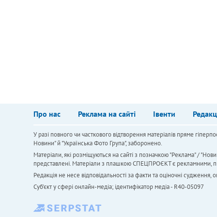
Про нас
Реклама на сайті
Івенти
Редакц
У разі повного чи часткового відтворення матеріалів пряме гіперпо
Новини" й "Українська Фото Група", заборонено.
Матеріали, які розміщуються на сайті з позначкою "Реклама" / "Нови
представлені. Матеріали з плашкою СПЕЦПРОЄКТ є рекламними, проте
Редакція не несе відповідальності за факти та оціночні судження,
Cуб'єкт у сфері онлайн-медіа; ідентифікатор медіа - R40-05097