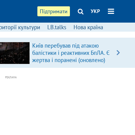
Підтримати
УКР
риторії культури
LB.talks
Нова країна
Київ перебував під атакою
балістики і реактивних БпЛА. Є
жертва і поранені (оновлено)
РЕКЛАМА