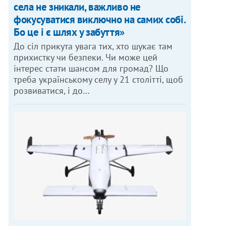
села не зникали, важливо не
фокусуватися виключно на самих собі.
Бо це і є шлях у забуття»
До сіл прикута увага тих, хто шукає там
прихистку чи безпеки. Чи може цей
інтерес стати шансом для громад? Що
треба українському селу у 21 столітті, щоб
розвиватися, і до…