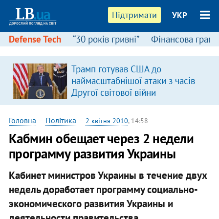
Підтримати
УКР
Defense Tech
“30 років гривні”
Фінансова грамо
Трамп готував США до
наймасштабнішої атаки з часів
Другої світової війни
Головна
—
Політика
—
2 квітня 2010
, 14:58
Кабмин обещает через 2 недели
программу развития Украины
Кабинет министров Украины в течение двух
недель доработает программу социально-
экономического развития Украины и
деятельности правительства.