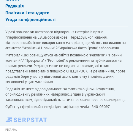
Редакція
Політики і стандарти
Угода конфіденційності
У разі повного чи часткового відтворення матеріалів пряме
гіперпосилання на LB.ua обов'язкове! Передрук, копіювання,
відтворення або інше використання матеріалів, що містять посилання на
агентство "Українськi Новини" й "Українська Фото Група", заборонено.
Матеріали, які розміщуються на сайті з позначкою "Реклама" / "Новини
компаній" / "Пресреліз" / "Promoted", є рекламними та публікуються на
правах реклами. Редакція може не поділяти погляди, які в них
представлені. Матеріали з плашкою СПЕЦПРОЄКТ є рекламними, проте
редакція бере участь у підготовці цього контенту і поділяє думки,
висловлені у цих матеріалах.
Редакція не несе відповідальності за факти та оціночні судження,
оприлюднені у рекламних матеріалах. Згідно з українським
законодавством, відповідальність за зміст реклами несе рекламодавець.
Cуб'єкт у сфері онлайн-медіа; ідентифікатор медіа - R40-05097
РЕКЛАМА