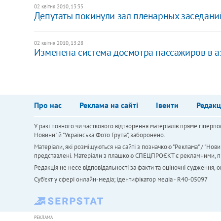
02 квітня 2010, 13:35
Депутаты покинули зал пленарных заседани
02 квітня 2010, 13:28
Изменена система досмотра пассажиров в 
Про нас
Реклама на сайті
Івенти
Редакц
У разі повного чи часткового відтворення матеріалів пряме гіперпо
Новини" й "Українська Фото Група", заборонено.
Матеріали, які розміщуються на сайті з позначкою "Реклама" / "Нови
представлені. Матеріали з плашкою СПЕЦПРОЄКТ є рекламними, проте
Редакція не несе відповідальності за факти та оціночні судження,
Cуб'єкт у сфері онлайн-медіа; ідентифікатор медіа - R40-05097
РЕКЛАМА