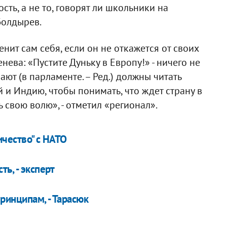
сть, а не то, говорят ли школьники на
Болдырев.
нит сам себя, если он не откажется от своих
нева: «Пустите Дуньку в Европу!» - ничего не
ают (в парламенте. – Ред.) должны читать
й и Индию, чтобы понимать, что ждет страну в
ь свою волю», - отметил «регионал».
ичество" с НАТО
ь, - эксперт
ринципам, - Тарасюк