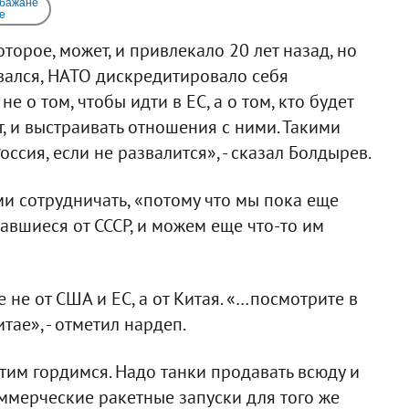
 бажане
e
оторое, может, и привлекало 20 лет назад, но
рвался, НАТО дискредитировало себя
 о том, чтобы идти в ЕС, а о том, кто будет
, и выстраивать отношения с ними. Такими
оссия, если не развалится», - сказал Болдырев.
ми сотрудничать, «потому что мы пока еще
авшиеся от СССР, и можем еще что-то им
 не от США и ЕС, а от Китая. «…посмотрите в
тае», - отметил нардеп.
этим гордимся. Надо танки продавать всюду и
оммерческие ракетные запуски для того же