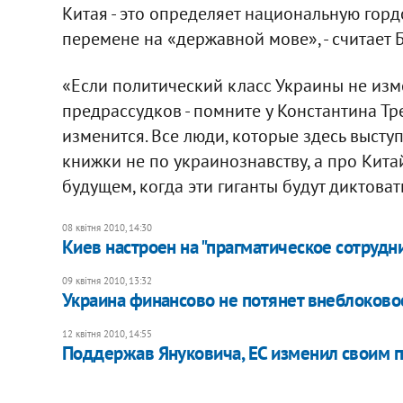
Китая - это определяет национальную гордо
перемене на «державной мове», - считает 
«Если политический класс Украины не изме
предрассудков - помните у Константина Тре
изменится. Все люди, которые здесь выступ
книжки не по украинознавству, а про Кита
будущем, когда эти гиганты будут диктоват
08 квітня 2010, 14:30
Киев настроен на "прагматическое сотрудн
09 квітня 2010, 13:32
Украина финансово не потянет внеблоковост
12 квітня 2010, 14:55
Поддержав Януковича, ЕС изменил своим п