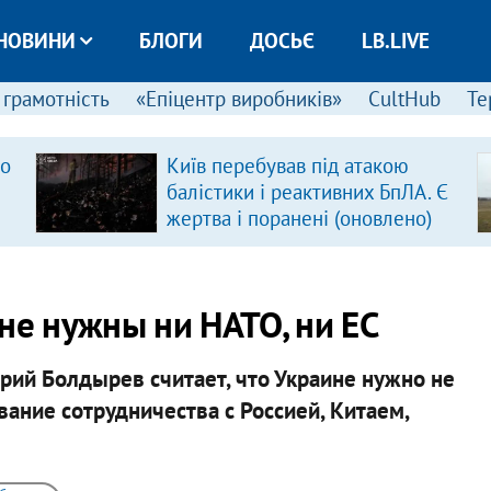
НОВИНИ
БЛОГИ
ДОСЬЄ
LB.LIVE
 грамотність
«Епіцентр виробників»
CultHub
Те
ро
Київ перебував під атакою
балістики і реактивних БпЛА. Є
жертва і поранені (оновлено)
не нужны ни НАТО, ни ЕС
рий Болдырев считает, что Украине нужно не
вание сотрудничества с Россией, Китаем,