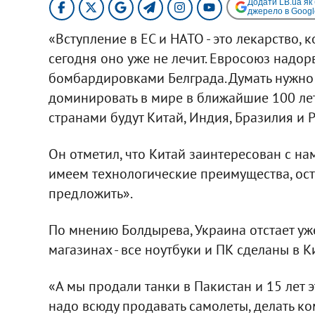
Додати LB.ua як
джерело в Googl
«Вступление в ЕС и НАТО - это лекарство, к
сегодня оно уже не лечит. Евросоюз надо
бомбардировками Белграда. Думать нужно не
доминировать в мире в ближайшие 100 лет
странами будут Китай, Индия, Бразилия и Р
Он отметил, что Китай заинтересован с на
имеем технологические преимущества, ост
предложить».
По мнению Болдырева, Украина отстает уже
магазинах - все ноутбуки и ПК сделаны в Ки
«А мы продали танки в Пакистан и 15 лет 
надо всюду продавать самолеты, делать к