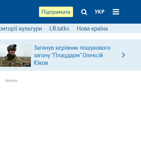
Підтримати
УКР
риторії культури
LB.talks
Нова країна
Загинув керівник пошукового
загону "Плацдарм" Олексій
Юков
РЕКЛАМА