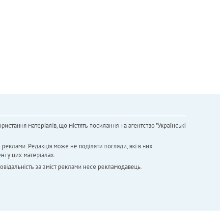
ристання матеріалів, що містять посилання на агентство "Українськi
х реклами. Редакція може не поділяти погляди, які в них
ні у цих матеріалах.
повідальність за зміст реклами несе рекламодавець.