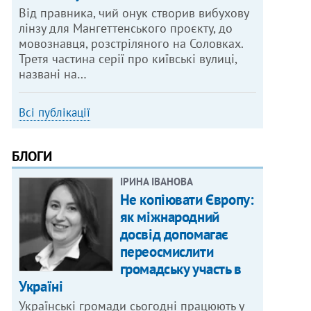
Від правника, чий онук створив вибухову
лінзу для Мангеттенського проєкту, до
мовознавця, розстріляного на Соловках.
Третя частина серії про київські вулиці,
названі на…
Всі публікації
БЛОГИ
ІРИНА ІВАНОВА
Не копіювати Європу:
як міжнародний
досвід допомагає
переосмислити
громадську участь в
Україні
Українські громади сьогодні працюють у