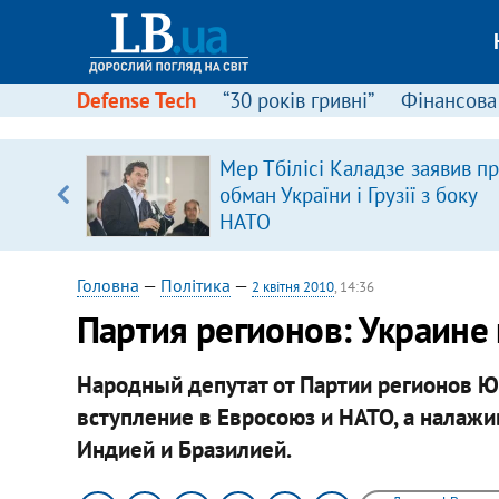
Defense Tech
“30 років гривні”
Фінансова
іцит»
Мер Тбілісі Каладзе заявив п
обман України і Грузії з боку
 далі з
НАТО
Головна
—
Політика
—
2 квітня 2010
, 14:36
Партия регионов: Украине 
Народный депутат от Партии регионов Ю
вступление в Евросоюз и НАТО, а налажи
Индией и Бразилией.