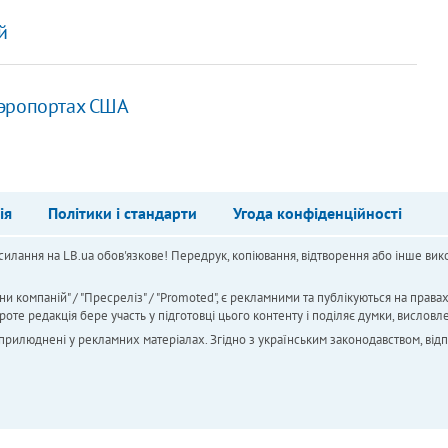
й
аэропортах США
ія
Політики і стандарти
Угода конфіденційності
силання на LB.ua обов'язкове! Передрук, копіювання, відтворення або інше вико
ни компаній" / "Пресреліз" / "Promoted", є рекламними та публікуються на права
 редакція бере участь у підготовці цього контенту і поділяє думки, висловле
 оприлюднені у рекламних матеріалах. Згідно з українським законодавством, від