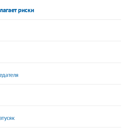
лагает риски
едателя
атусяк