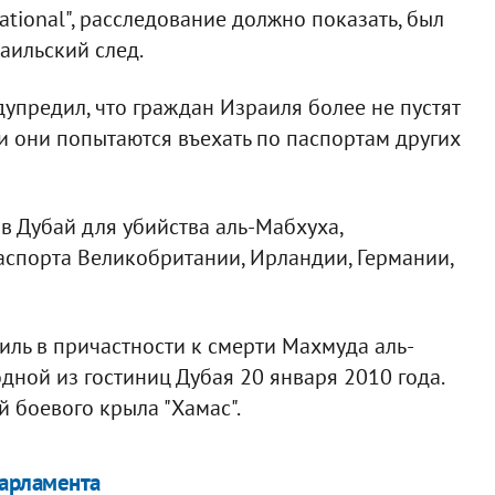
ational", расследование должно показать, был
аильский след.
упредил, что граждан Израиля более не пустят
и они попытаются въехать по паспортам других
 в Дубай для убийства аль-Мабхуха,
аспорта Великобритании, Ирландии, Германии,
иль в причастности к смерти Махмуда аль-
дной из гостиниц Дубая 20 января 2010 года.
 боевого крыла "Хамас".
парламента