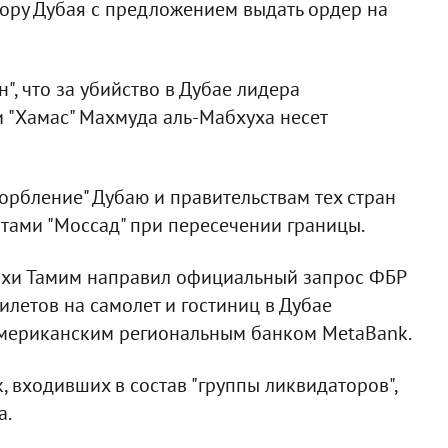
рору Дубая с предложением выдать ордер на
н", что за убийство в Дубае лидера
 "Хамас" Махмуда аль-Мабхуха несет
орбление" Дубаю и правительствам тех стран
нтами "Моссад" при пересечении границы.
 Дахи Тамим направил официальный запрос ФБР
летов на самолет и гостиниц в Дубае
американским региональным банком MetaBank.
 входивших в состав "группы ликвидаторов",
а.