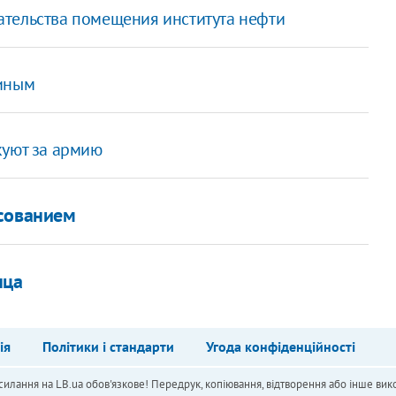
тельства помещения института нефти
ниным
куют за армию
осованием
нца
ія
Політики і стандарти
Угода конфіденційності
силання на LB.ua обов'язкове! Передрук, копіювання, відтворення або інше вико