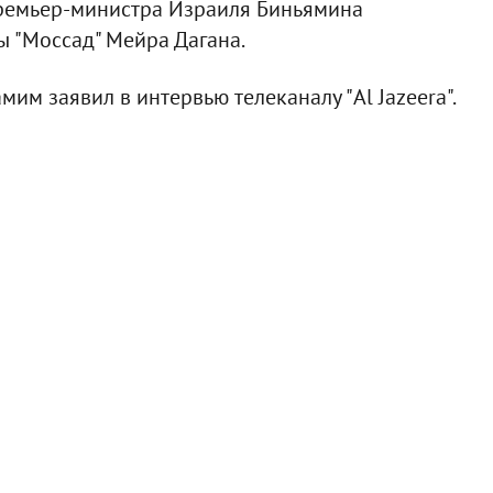
премьер-министра Израиля Биньямина
ы "Моссад" Мейра Дагана.
им заявил в интервью телеканалу "Al Jazeera".