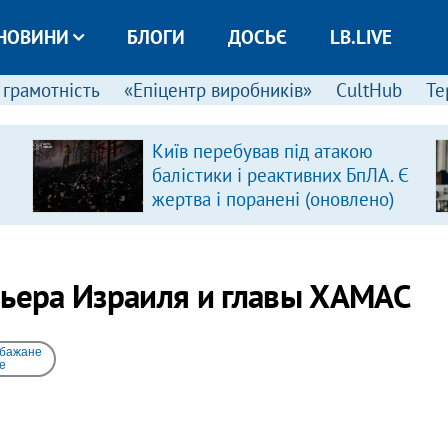
НОВИНИ
БЛОГИ
ДОСЬЄ
LB.LIVE
 грамотність
«Епіцентр виробників»
CultHub
Те
Київ перебував під атакою
балістики і реактивних БпЛА. Є
жертва і поранені (оновлено)
мьера Израиля и главы ХАМАС
 бажане
e