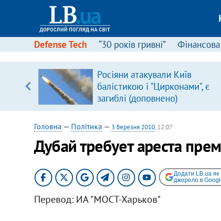
Defense Tech
“30 років гривні”
Фінансова
щодо
Росіяни атакували Київ
 у
балістикою і "Цирконами", є
ої ходи
загиблі (доповнено)
Головна
—
Політика
—
3 березня 2010
, 12:07
Дубай требует ареста пре
Додати LB.ua як
джерело в Googl
Перевод: ИА "МОСТ-Харьков"