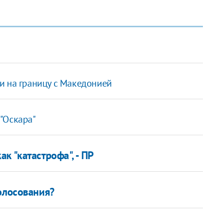
и на границу с Македонией
"Оскара"
к "катастрофа", - ПР
олосования?