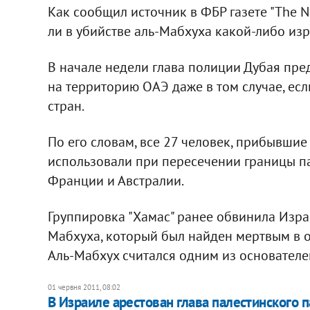
Как сообщил источник в ФБР газете "The N
ли в убийстве аль-Мабхуха какой-либо изр
В начале недели глава полиции Дубая пред
на территорию ОАЭ даже в том случае, есл
стран.
По его словам, все 27 человек, прибывшие
использовали при пересечении границы п
Франции и Австралии.
Группировка "Хамас" ранее обвинила Изра
Мабхуха, который был найден мертвым в о
Аль-Мабхух считался одним из основателей
01 червня 2011, 08:02
В Израиле арестован глава палестинского 