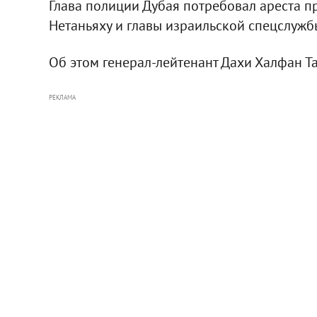
Глава полиции Дубая потребовал ареста 
Нетаньяху и главы израильской спецслужб
Об этом генерал-лейтенант Дахи Халфан Там
РЕКЛАМА