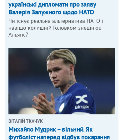
українські дипломати про заяву
Валерія Залужного щодо НАТО
Чи існує реальна альтернатива НАТО і
навіщо колишній Головком знецінює
Альянс?
ВІТАЛІЙ ТКАЧУК
Михайло Мудрик – вільний. Як
футболіст наперед відбув покарання