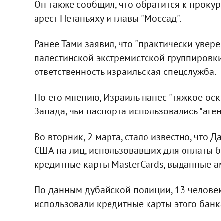
Он также сообщил, что обратится к проку
арест Нетаньяху и главы "Моссад".
Ранее Тами заявил, что "практически увере
палестинской экстремистской группировки
ответственность израильская спецслужба.
По его мнению, Израиль нанес "тяжкое оск
Запада, чьи паспорта использовались "аге
Во вторник, 2 марта, стало известно, что
США на лиц, использовавших для оплаты би
кредитные карты MasterCards, выданные 
По данным дубайской полиции, 13 человек,
использовали кредитные карты этого банк