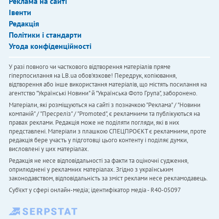
Реклама на сайті
Івенти
Редакція
Політики і стандарти
Угода конфіденційності
У разі повного чи часткового відтворення матеріалів пряме
гіперпосилання на LB.ua обов'язкове! Передрук, копіювання,
відтворення або інше використання матеріалів, що містять посилання на
агентство "Українськi Новини" й "Українська Фото Група", заборонено.
Матеріали, які розміщуються на сайті з позначкою "Реклама" / "Новини
компаній" / "Пресреліз" / "Promoted", є рекламними та публікуються на
правах реклами. Редакція може не поділяти погляди, які в них
представлені. Матеріали з плашкою СПЕЦПРОЄКТ є рекламними, проте
редакція бере участь у підготовці цього контенту і поділяє думки,
висловлені у цих матеріалах.
Редакція не несе відповідальності за факти та оціночні судження,
оприлюднені у рекламних матеріалах. Згідно з українським
законодавством, відповідальність за зміст реклами несе рекламодавець.
Cуб'єкт у сфері онлайн-медіа; ідентифікатор медіа - R40-05097