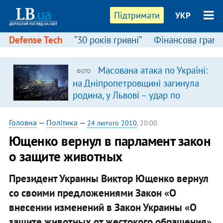
Підтримати
УКР
Defense Tech
“30 років гривні”
Фінансова грамо
Масована атака по Україні:
ФОТО
на Дніпропетровщині загинула
родина, у Львові – удар по
багатоповерхівках
(доповнюється)
Головна
—
Політика
—
24 лютого 2010
, 20:00
Ющенко вернул в парламент закон
о защите животных
Президент Украины Виктор Ющенко вернул
со своими предложениями Закон «О
внесении изменений в Закон Украины «О
защите животных от жестокого обращения»