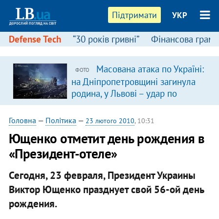
Підтримати
УКР
Defense Tech
“30 років гривні”
Фінансова грамо
Масована атака по Україні:
ФОТО
на Дніпропетровщині загинула
родина, у Львові – удар по
багатоповерхівках
(доповнюється)
Головна
—
Політика
—
23 лютого 2010
, 10:31
Ющенко отметит день рождения в
«Президент-отеле»
Сегодня, 23 февраля, Президент Украины
Виктор Ющенко празднует свой 56-ой день
рождения.