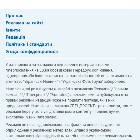
Про нас
Реклама на сайті
Івенти
Редакція
Політики і стандарти
Угода конфіденційності
У разі повного чи часткового відтворення матеріалів пряме
гіперпосилання на LB.ua обов'язкове! Передрук, копіювання,
відтворення або інше використання матеріалів, що містять посилання на
агентство "Українськi Новини" й "Українська Фото Група", заборонено.
Матеріали, які розміщуються на сайті з позначкою "Реклама" / "Новини
компаній" / "Пресреліз" / "Promoted", є рекламними та публікуються на
правах реклами. Редакція може не поділяти погляди, які в них
представлені. Матеріали з плашкою СПЕЦПРОЄКТ є рекламними, проте
редакція бере участь у підготовці цього контенту і поділяє думки,
висловлені у цих матеріалах.
Редакція не несе відповідальності за факти та оціночні судження,
оприлюднені у рекламних матеріалах. Згідно з українським
законодавством, відповідальність за зміст реклами несе рекламодавець.