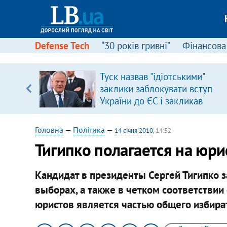
Defense Tech
“30 років гривні”
Фінансова
іцит»
Туск назвав "ідіотськими"
заклики заблокувати вступ
 далі з
України до ЄС і закликав
припинити антиукраїнську
риторику
Головна
—
Політика
—
14 січня 2010
, 14:52
Тигипко полагается на юри
Кандидат в президенты Сергей Тигипко з
выборах, а также в четком соответствии 
юристов является частью общего избира