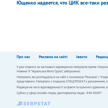
Ющенко надеется, что ЦИК все-таки ра
Про нас
Реклама на сайті
Івенти
Редакц
У разі повного чи часткового відтворення матеріалів пряме гіперпо
Новини" й "Українська Фото Група", заборонено.
Матеріали, які розміщуються на сайті з позначкою "Реклама" / "Нови
представлені. Матеріали з плашкою СПЕЦПРОЄКТ є рекламними, проте
Редакція не несе відповідальності за факти та оціночні судження,
Cуб'єкт у сфері онлайн-медіа; ідентифікатор медіа - R40-05097