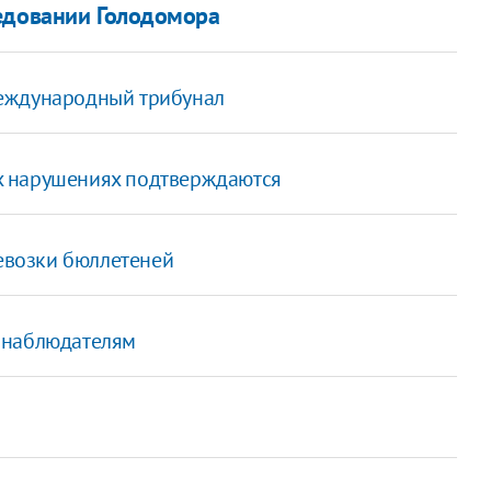
ледовании Голодомора
международный трибунал
х нарушениях подтверждаются
ревозки бюллетеней
 наблюдателям