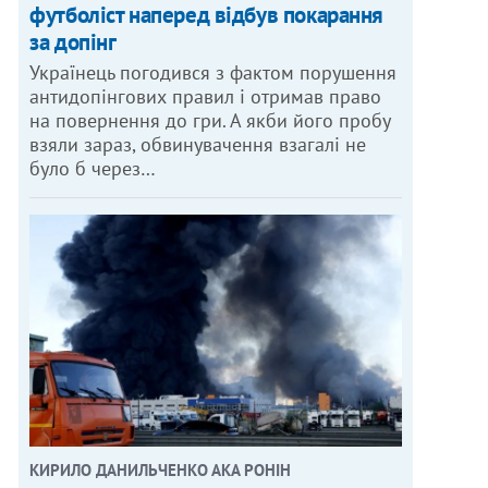
футболіст наперед відбув покарання
за допінг
Українець погодився з фактом порушення
антидопінгових правил і отримав право
на повернення до гри. А якби його пробу
взяли зараз, обвинувачення взагалі не
було б через…
КИРИЛО ДАНИЛЬЧЕНКО АКА РОНІН