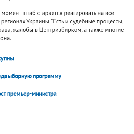
 момент штаб старается реагировать на все
 регионах Украины. "Есть и судебные процессы,
ава, жалобы в Центризбирком, а также многие
 она.
купны
предвыборную программу
пост премьер-министра