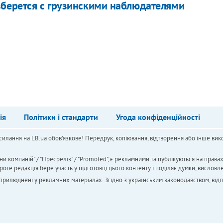
зберется с грузинскими наблюдателями
ія
Політики і стандарти
Угода конфіденційності
силання на LB.ua обов'язкове! Передрук, копіювання, відтворення або інше вико
ни компаній" / "Пресреліз" / "Promoted", є рекламними та публікуються на права
 редакція бере участь у підготовці цього контенту і поділяє думки, висловле
 оприлюднені у рекламних матеріалах. Згідно з українським законодавством, від