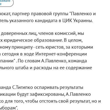
 бажане
e
вокат, партнер правовой группы "Павленко и
ель указанного кандидата в ЦИК Украины.
 доверенных лиц, членов комиссий, мы
их юридическое образование. В целом,
ому принципу - сеть юристов, за которыми
она сегодня в ходе Интернет-конференции
ании" . По словам А.Павленко, команда
льного штаба и расходы на ее содержание
манда С.Тигипко оспаривать результаты
фикации будут зафиксированы, А.Павленко
о для того, чтобы отстоять свой результат, но и
ыборам".