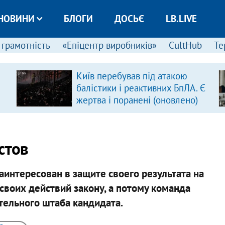
НОВИНИ
БЛОГИ
ДОСЬЄ
LB.LIVE
 грамотність
«Епіцентр виробників»
CultHub
Те
Київ перебував під атакою
балістики і реактивних БпЛА. Є
жертва і поранені (оновлено)
стов
аинтересован в защите своего результата на
своих действий закону, а потому команда
тельного штаба кандидата.