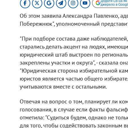
Додати LB.ua як
джерело в Googl
Об этом заявила Александра Павленко, ад
Побережнюк", уполномоченный представит
"При подборе состава даже наблюдателей,
старались делать акцент на людях, имеющ
юридический штаб выстроен по региональн
закреплены участки и округа", - сказала 
"Юридическая сторона избирательной камп
юристов является частью общего избирате
учитываются вместе с остальными.
Отвечая на вопрос о том, планирует ли ко
голосования, в случае если факты фальси
отметила: "Судиться будем, однако не тольк
для того, чтобы содействовать законным в