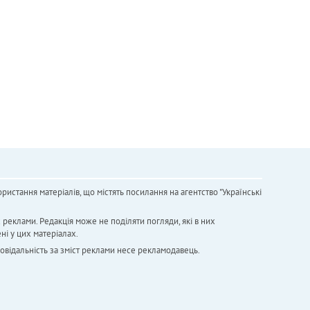
ристання матеріалів, що містять посилання на агентство "Українськi
х реклами. Редакція може не поділяти погляди, які в них
ні у цих матеріалах.
повідальність за зміст реклами несе рекламодавець.