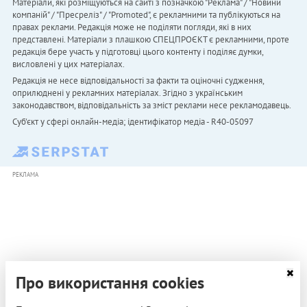
Матеріали, які розміщуються на сайті з позначкою "Реклама" / "Новини
компаній" / "Пресреліз" / "Promoted", є рекламними та публікуються на
правах реклами. Редакція може не поділяти погляди, які в них
представлені. Матеріали з плашкою СПЕЦПРОЄКТ є рекламними, проте
редакція бере участь у підготовці цього контенту і поділяє думки,
висловлені у цих матеріалах.
Редакція не несе відповідальності за факти та оціночні судження,
оприлюднені у рекламних матеріалах. Згідно з українським
законодавством, відповідальність за зміст реклами несе рекламодавець.
Cуб'єкт у сфері онлайн-медіа; ідентифікатор медіа - R40-05097
РЕКЛАМА
Про використання cookies