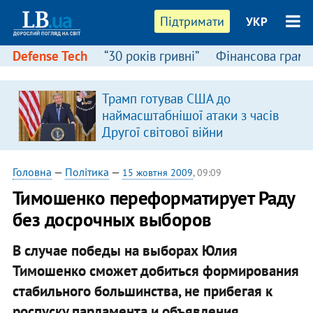
Підтримати
УКР
Defense Tech
“30 років гривні”
Фінансова грамо
Трамп готував США до
наймасштабнішої атаки з часів
Другої світової війни
Головна
—
Політика
—
15 жовтня 2009
, 09:09
Тимошенко переформатирует Раду
без досрочных выборов
В случае победы на выборах Юлия
Тимошенко сможет добиться формирования
стабильного большинства, не прибегая к
роспуску парламента и объявления