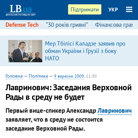
Підтримати
УКР
Defense Tech
“30 років гривні”
Фінансова грамо
Мер Тбілісі Каладзе заявив про
обман України і Грузії з боку
НАТО
Головна
—
Політика
—
9 вересня 2009
, 11:30
Лавринович: Заседания Верховной
Рады в среду не будет
Первый вице-спикер Александр
Лавринович
заявляет, что в среду не состоится
заседание Верховной Рады.