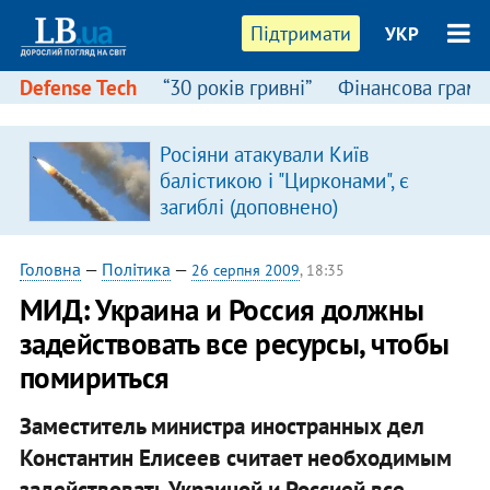
Підтримати
УКР
Defense Tech
“30 років гривні”
Фінансова грамо
Росіяни атакували Київ
балістикою і "Цирконами", є
загиблі (доповнено)
Головна
—
Політика
—
26 серпня 2009
, 18:35
МИД: Украина и Россия должны
задействовать все ресурсы, чтобы
помириться
Заместитель министра иностранных дел
Константин Елисеев считает необходимым
задействовать Украиной и Россией все