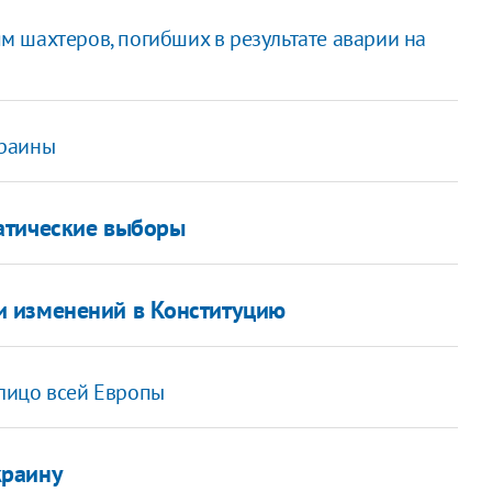
 шахтеров, погибших в результате аварии на
краины
атические выборы
 изменений в Конституцию
лицо всей Европы
краину