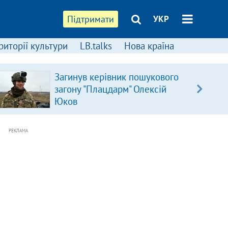
Підтримати
УКР
риторії культури
LB.talks
Нова країна
Загинув керівник пошукового
загону "Плацдарм" Олексій
Юков
РЕКЛАМА