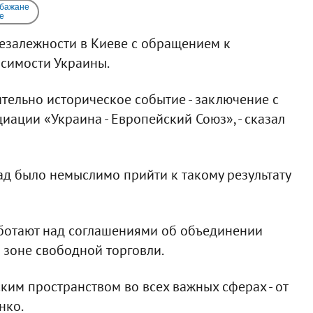
 бажане
e
Незалежности в Киеве с обращением к
исимости Украины.
тельно историческое событие - заключение с
ации «Украина - Европейский Союз», - сказал
ад было немыслимо прийти к такому результату
аботают над соглашениями об объединении
 зоне свободной торговли.
им пространством во всех важных сферах - от
нко.