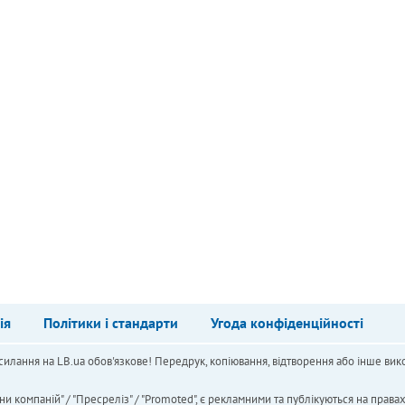
ія
Політики і стандарти
Угода конфіденційності
силання на LB.ua обов'язкове! Передрук, копіювання, відтворення або інше вико
ни компаній" / "Пресреліз" / "Promoted", є рекламними та публікуються на права