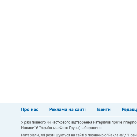
Про нас
Реклама на сайті
Івенти
Редакц
У разі повного чи часткового відтворення матеріалів пряме гіперпо
Новини" й "Українська Фото Група", заборонено.
Матеріали, які розміщуються на сайті з позначкою "Реклама" / "Нови