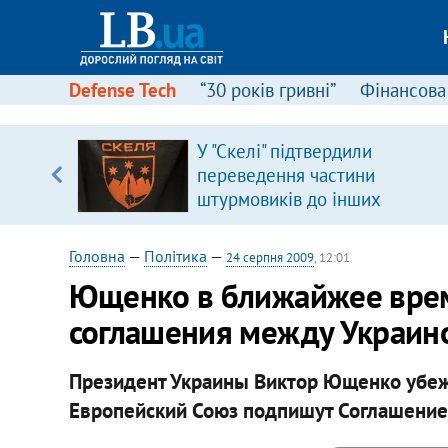
Defense Tech
“30 років гривні”
Фінансова
У "Скелі" підтвердили
уп
переведення частини
штурмовиків до інших
ку
підрозділів
Головна
—
Політика
—
24 серпня 2009
, 12:01
Ющенко в ближайжее вре
соглашения между Украино
Президент Украины Виктор Ющенко убеж
Европейский Союз подпишут Соглашение 