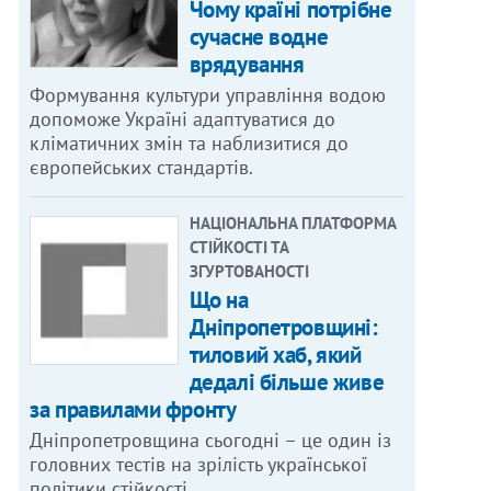
Чому країні потрібне
сучасне водне
врядування
Формування культури управління водою
допоможе Україні адаптуватися до
кліматичних змін та наблизитися до
європейських стандартів.
НАЦІОНАЛЬНА ПЛАТФОРМА
СТІЙКОСТІ ТА
ЗГУРТОВАНОСТІ
Що на
Дніпропетровщині:
тиловий хаб, який
дедалі більше живе
за правилами фронту
Дніпропетровщина сьогодні – це один із
головних тестів на зрілість української
політики стійкості.