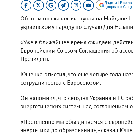
Додати LB.ua як
джерело в Googl
Об этом он сказал, выступая на Майдане 
украинскому народу по случаю Дня Незав
«Уже в ближайшее время ожидаем действи
Европейским Союзом Соглашения об ассоци
Президент.
Ющенко отметил, что еще четыре года наз
сотрудничества с Евросоюзом.
Он напомнил, что сегодня Украина и ЕС р
энергетических систем, над соглашением о
«Постепенно мы объединяемся с европейск
энергетики до образования», - сказал Юще