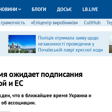
НОВИНИ
БЛОГИ
ДОСЬЄ
LB.LIVE
 грамотність
«Епіцентр виробників»
CultHub
Те
Поліція отримала заяву щодо
незаконності проведення у
Почаївській лаврі хресної ходи
мя ожидает подписания
й и ЕС
ден, что в ближайшее время Украина и
об ассоциации.