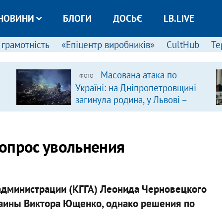
НОВИНИ
БЛОГИ
ДОСЬЄ
LB.LIVE
 грамотність
«Епіцентр виробників»
CultHub
Те
Масована атака по
ФОТО
Україні: на Дніпропетровщині
загинула родина, у Львові –
удар по багатоповерхівках
(доповнюється)
опрос увольнения
администрации (КГГА) Леонида Черновецкого
краины Виктора Ющенко, однако решения по