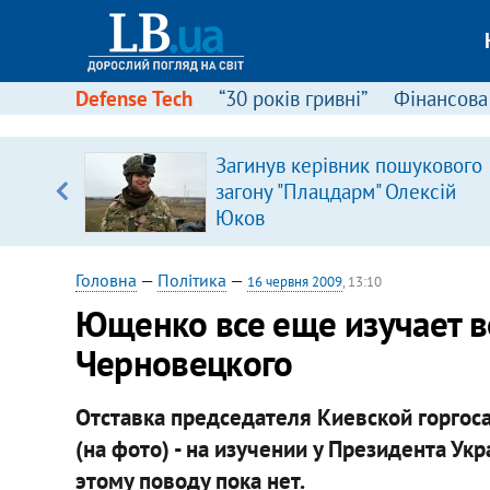
Defense Tech
“30 років гривні”
Фінансова
Загинув керівник пошукового
, є
загону "Плацдарм" Олексій
Юков
Головна
—
Політика
—
16 червня 2009
, 13:10
Ющенко все еще изучает в
Черновецкого
Отставка председателя Киевской горгос
(на фото) - на изучении у Президента У
этому поводу пока нет.