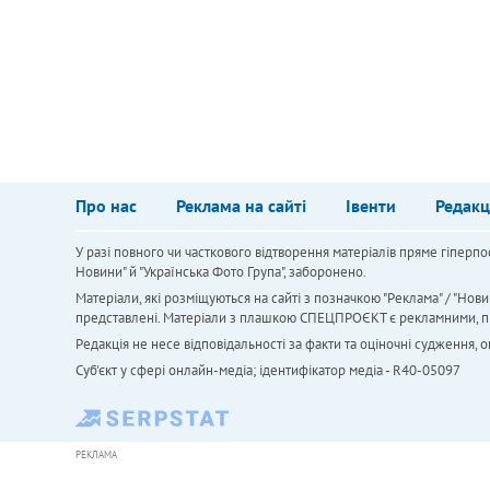
Про нас
Реклама на сайті
Івенти
Редакц
У разі повного чи часткового відтворення матеріалів пряме гіперпо
Новини" й "Українська Фото Група", заборонено.
Матеріали, які розміщуються на сайті з позначкою "Реклама" / "Нови
представлені. Матеріали з плашкою СПЕЦПРОЄКТ є рекламними, проте
Редакція не несе відповідальності за факти та оціночні судження,
Cуб'єкт у сфері онлайн-медіа; ідентифікатор медіа - R40-05097
РЕКЛАМА