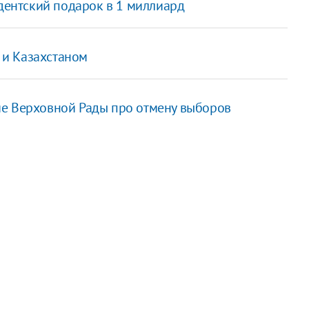
идентский подарок в 1 миллиард
й и Казахстаном
ие Верховной Рады про отмену выборов