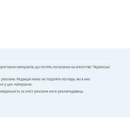
ристання матеріалів, що містять посилання на агентство "Українськi
х реклами. Редакція може не поділяти погляди, які в них
ні у цих матеріалах.
повідальність за зміст реклами несе рекламодавець.