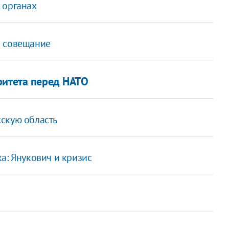
 органах
е совещание
ритета перед НАТО
скую область
а: Янукович и кризис