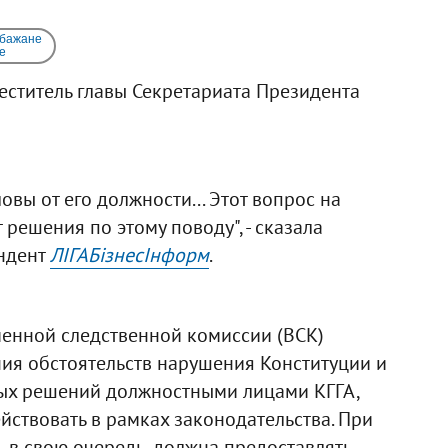
 бажане
e
еститель главы Секретариата Президента
вы от его должности... Этот вопрос на
решения по этому поводу", - сказала
ондент
ЛІГАБізнесІнформ
.
еменной следственной комиссии (ВСК)
ия обстоятельств нарушения Конституции и
ых решений должностными лицами КГГА,
йствовать в рамках законодательства. При
, в свою очередь, должна предоставлять