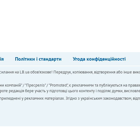
ія
Політики і стандарти
Угода конфіденційності
силання на LB.ua обов'язкове! Передрук, копіювання, відтворення або інше вико
ни компаній" / "Пресреліз" / "Promoted", є рекламними та публікуються на права
 редакція бере участь у підготовці цього контенту і поділяє думки, висловле
 оприлюднені у рекламних матеріалах. Згідно з українським законодавством, від