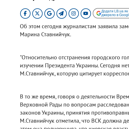
Додати LB.ua як
джерело в Googl
Об этом сегодня журналистам заявила зам
Марина Ставнийчук.
"Относительно отстранения городского голо
изучении Президента Украины. Сегодня нет 
М.Ставнийчук, которую цитирует корресп
В то же время, говоря о деятельности Вр
Верховной Рады по вопросам расследован
законов Украины, принятия противоправн
М.Ставнийчук отметила, что ВСК должна де
этом она подчеркнула, что киевская власть