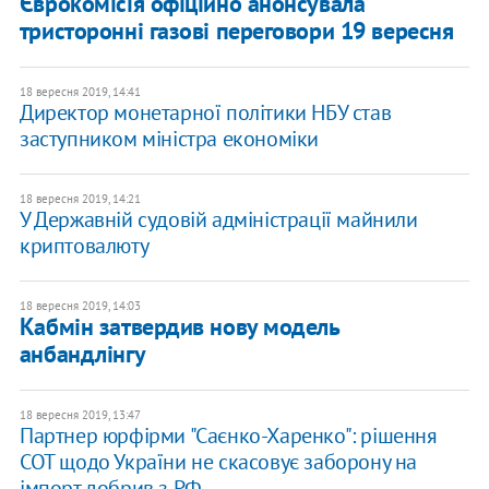
Єврокомісія офіційно анонсувала
тристоронні газові переговори 19 вересня
18 вересня 2019, 14:41
Директор монетарної політики НБУ став
заступником міністра економіки
18 вересня 2019, 14:21
У Державній судовій адміністрації майнили
криптовалюту
18 вересня 2019, 14:03
Кабмін затвердив нову модель
анбандлінгу
18 вересня 2019, 13:47
Партнер юрфірми "Саєнко-Харенко": рішення
СОТ щодо України не скасовує заборону на
імпорт добрив з РФ