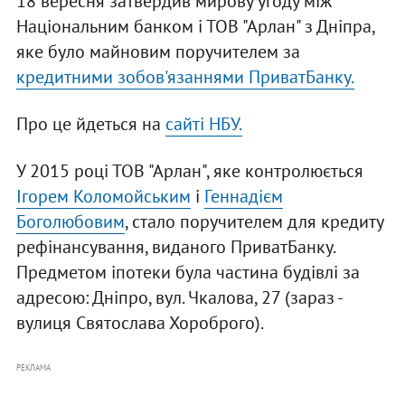
18 вересня затвердив мирову угоду між
Національним банком і ТОВ "Арлан" з Дніпра,
яке було майновим поручителем за
кредитними зобов'язаннями ПриватБанку.
Про це йдеться на
сайті НБУ.
У 2015 році ТОВ "Арлан", яке контролюється
Ігорем Коломойським
і
Геннадієм
Боголюбовим
, стало поручителем для кредиту
рефінансування, виданого ПриватБанку.
Предметом іпотеки була частина будівлі за
адресою: Дніпро, вул. Чкалова, 27 (зараз -
вулиця Святослава Хороброго).
РЕКЛАМА