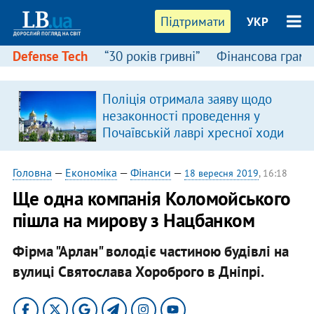
Підтримати
УКР
Defense Tech
“30 років гривні”
Фінансова грамо
Поліція отримала заяву щодо
я
незаконності проведення у
Почаївській лаврі хресної ходи
Головна
—
Економіка
—
Фінанси
—
18 вересня 2019
, 16:18
Ще одна компанія Коломойського
пішла на мирову з Нацбанком
Фірма "Арлан" володіє частиною будівлі на
вулиці Святослава Хороброго в Дніпрі.