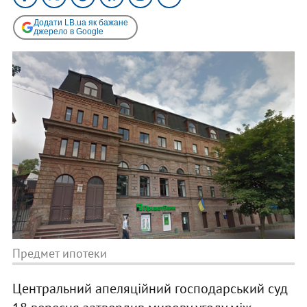
Додати LB.ua як бажане
джерело в Google
Предмет ипотеки
Центральний апеляційний господарський суд