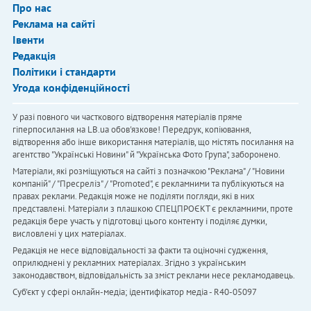
Про нас
Реклама на сайті
Івенти
Редакція
Політики і стандарти
Угода конфіденційності
У разі повного чи часткового відтворення матеріалів пряме
гіперпосилання на LB.ua обов'язкове! Передрук, копіювання,
відтворення або інше використання матеріалів, що містять посилання на
агентство "Українськi Новини" й "Українська Фото Група", заборонено.
Матеріали, які розміщуються на сайті з позначкою "Реклама" / "Новини
компаній" / "Пресреліз" / "Promoted", є рекламними та публікуються на
правах реклами. Редакція може не поділяти погляди, які в них
представлені. Матеріали з плашкою СПЕЦПРОЄКТ є рекламними, проте
редакція бере участь у підготовці цього контенту і поділяє думки,
висловлені у цих матеріалах.
Редакція не несе відповідальності за факти та оціночні судження,
оприлюднені у рекламних матеріалах. Згідно з українським
законодавством, відповідальність за зміст реклами несе рекламодавець.
Cуб'єкт у сфері онлайн-медіа; ідентифікатор медіа - R40-05097