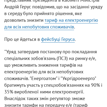
Представник президента в Кабінеті Міністрів
Андрій Герус повідомив, що на засіданні уряду
в середу було прийнято рішення, яке
дозволить знизити
тариф на електроенергію
для всіх непобутових споживачів
.
Про це йдеться в
фейсбуці Геруса
.
"Уряд затвердив постанову про покладання
спеціальних зобов'язань (ПСЗ) на ринку е/е,
що уможливить зниження тарифів на
електроенергію для всіх непобутових
споживачів. "Енергоатом" і "Укргідроенерго"
братимуть участь у спецзобов'язаннях на 90% і
35% виробленої ними електроенергії.
Внаслідок таких змін регулятор зможе
знизити тарифи на передачу е/е (тариф