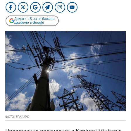
Додати LB.ua як бажане
джерело в Google
ФОТО: EPA/UPG