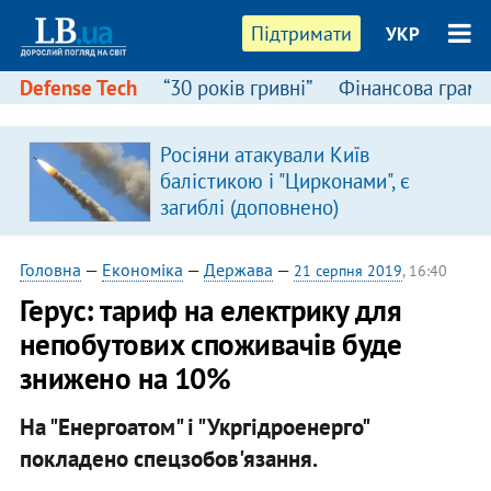
Підтримати
УКР
Defense Tech
“30 років гривні”
Фінансова грамо
Росіяни атакували Київ
балістикою і "Цирконами", є
загиблі (доповнено)
Головна
—
Економіка
—
Держава
—
21 серпня 2019
, 16:40
Герус: тариф на електрику для
непобутових споживачів буде
знижено на 10%
На "Енергоатом" і "Укргідроенерго"
покладено спецзобов'язання.