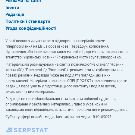
Реклама на сайті
Івенти
Редакція
Політики і стандарти
Угода конфіденційності
У разі повного чи часткового відтворення матеріалів пряме
гіперпосилання на LB.ua обов'язкове! Передрук, копіювання,
відтворення або інше використання матеріалів, що містять посилання на
агентство "Українськi Новини" й "Українська Фото Група", заборонено.
Матеріали, які розміщуються на сайті з позначкою "Реклама" / "Новини
компаній" / "Пресреліз" / "Promoted", є рекламними та публікуються на
правах реклами. Редакція може не поділяти погляди, які в них
представлені. Матеріали з плашкою СПЕЦПРОЄКТ є рекламними, проте
редакція бере участь у підготовці цього контенту і поділяє думки,
висловлені у цих матеріалах.
Редакція не несе відповідальності за факти та оціночні судження,
оприлюднені у рекламних матеріалах. Згідно з українським
законодавством, відповідальність за зміст реклами несе рекламодавець.
Cуб'єкт у сфері онлайн-медіа; ідентифікатор медіа - R40-05097