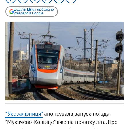
Додати LB.ua як бажане
джерело в Google
"Укрзалізниця"
анонсувала запуск поїзда
"Мукачево-Кошице" вже на початку літа. Про