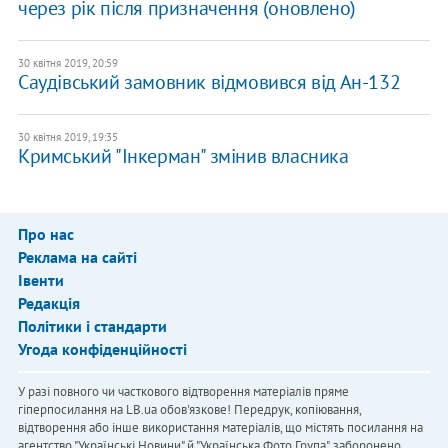
через рік після призначення (оновлено)
30 квітня 2019, 20:59
Саудівський замовник відмовився від Ан-132
30 квітня 2019, 19:35
Кримський "Інкерман" змінив власника
Про нас
Реклама на сайті
Івенти
Редакція
Політики і стандарти
Угода конфіденційності
У разі повного чи часткового відтворення матеріалів пряме
гіперпосилання на LB.ua обов'язкове! Передрук, копіювання,
відтворення або інше використання матеріалів, що містять посилання на
агентство "Українськi Новини" й "Українська Фото Група", заборонено.