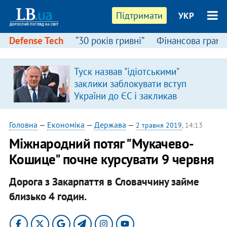
Підтримати
УКР
Defense Tech
“30 років гривні”
Фінансова грамо
Туск назвав "ідіотськими"
заклики заблокувати вступ
України до ЄС і закликав
припинити антиукраїнську
риторику
Головна
—
Економіка
—
Держава
—
2 травня 2019
, 14:13
Міжнародний потяг "Мукачево-
Кошице" почне курсувати 9 червня
Дорога з Закарпаття в Словаччину займе
близько 4 годин.