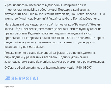
У разі повного чи часткового відтворення матеріалів пряме
гіперпосилання на LB.ua обов'язкове! Передрук, копіювання,
відтворення або інше використання матеріалів, що містять посилання на
агентство "Українськi Новини" й "Українська Фото Група", заборонено.
Матеріали, які розміщуються на сайті з позначкою "Реклама" / "Новини
компаній" / "Пресреліз" / "Promoted", є рекламними та публікуються на
правах реклами. Редакція може не поділяти погляди, які в них
представлені. Матеріали з плашкою СПЕЦПРОЄКТ є рекламними, проте
редакція бере участь у підготовці цього контенту і поділяє думки,
висловлені у цих матеріалах.
Редакція не несе відповідальності за факти та оціночні судження,
оприлюднені у рекламних матеріалах. Згідно з українським
законодавством, відповідальність за зміст реклами несе рекламодавець.
Cуб'єкт у сфері онлайн-медіа; ідентифікатор медіа - R40-05097
РЕКЛАМА