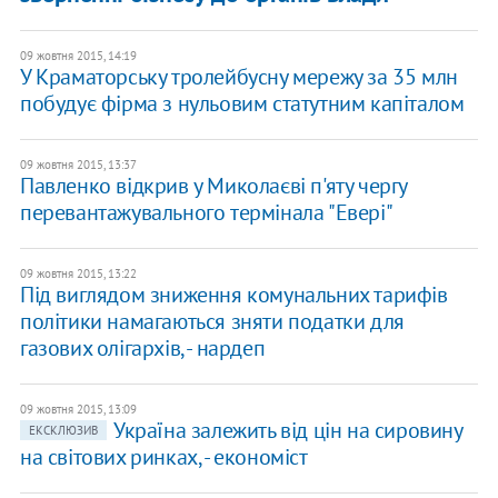
09 жовтня 2015, 14:19
У Краматорську тролейбусну мережу за 35 млн
побудує фірма з нульовим статутним капіталом
09 жовтня 2015, 13:37
Павленко відкрив у Миколаєві п'яту чергу
перевантажувального термінала "Евері"
09 жовтня 2015, 13:22
Під виглядом зниження комунальних тарифів
політики намагаються зняти податки для
газових олігархів, - нардеп
09 жовтня 2015, 13:09
Україна залежить від цін на сировину
ЕКСКЛЮЗИВ
на світових ринках, - економіст