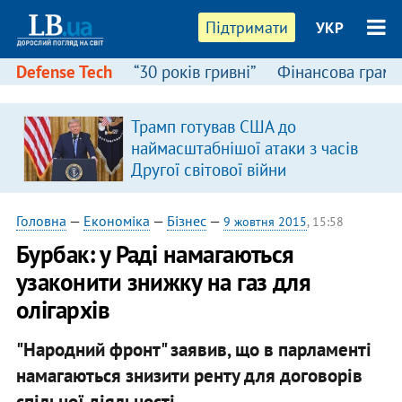
Підтримати
УКР
Defense Tech
“30 років гривні”
Фінансова грамо
Трамп готував США до
наймасштабнішої атаки з часів
Другої світової війни
Головна
—
Економіка
—
Бізнес
—
9 жовтня 2015
, 15:58
Бурбак: у Раді намагаються
узаконити знижку на газ для
олігархів
"Народний фронт" заявив, що в парламенті
намагаються знизити ренту для договорів
спільної діяльності.