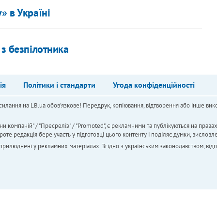
» в Україні
з безпілотника
ія
Політики і стандарти
Угода конфіденційності
силання на LB.ua обов'язкове! Передрук, копіювання, відтворення або інше вико
ни компаній" / "Пресреліз" / "Promoted", є рекламними та публікуються на права
 редакція бере участь у підготовці цього контенту і поділяє думки, висловле
 оприлюднені у рекламних матеріалах. Згідно з українським законодавством, від