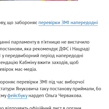
ову, що забороняє
перевірки ЗМІ напередодні
іданні парламенту в п'ятницю не вистачило
 постанови, яка рекомендує ДФС і Нацраді
МІ у передвиборний період напередодні
мендацію Кабміну вжити заходів, щоб
евірок мас-медіа.
ороняє перевірки ЗМІ під час виборчої
диктатури Януковича таку постанову приймали, бо
оєму
фейсбуку
нардеп Ольга Червакова.
що відправить офіційний лист в органи