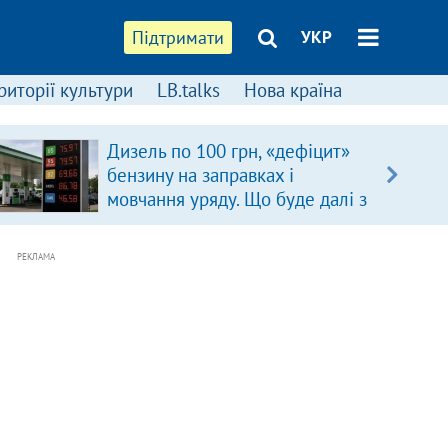
Підтримати
УКР
риторії культури
LB.talks
Нова країна
Дизель по 100 грн, «дефіцит»
бензину на заправках і
мовчання уряду. Що буде далі з
цінами на пальне?
РЕКЛАМА