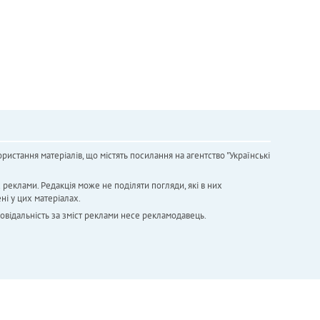
ристання матеріалів, що містять посилання на агентство "Українськi
х реклами. Редакція може не поділяти погляди, які в них
ні у цих матеріалах.
повідальність за зміст реклами несе рекламодавець.