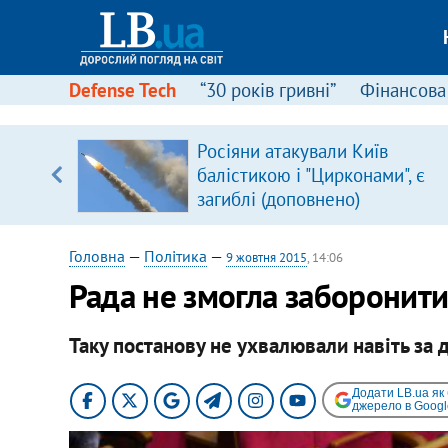
Defense Tech
“30 років гривні”
Фінансова
серця
Росіяни атакували Київ
 кави
балістикою і "Цирконами", є
загиблі (доповнено)
Головна
—
Політика
—
9 жовтня 2015
, 14:06
Рада не змогла заборонити
Таку постанову не ухвалювали навіть за 
Додати LB.ua як
джерело в Googl