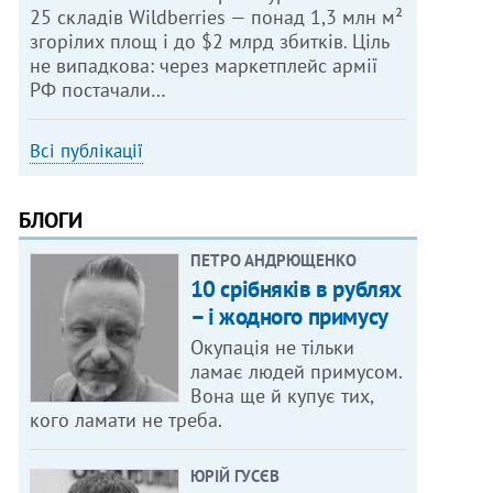
25 складів Wildberries — понад 1,3 млн м²
згорілих площ і до $2 млрд збитків. Ціль
не випадкова: через маркетплейс армії
РФ постачали…
Всі публікації
БЛОГИ
ПЕТРО АНДРЮЩЕНКО
10 срібняків в рублях
– і жодного примусу
Окупація не тільки
ламає людей примусом.
Вона ще й купує тих,
кого ламати не треба.
ЮРІЙ ГУСЄВ