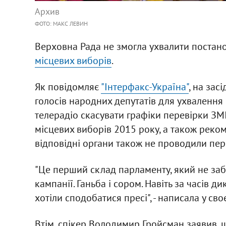
Архив
ФОТО: МАКС ЛЕВИН
Верховна Рада не змогла ухвалити постан
місцевих виборів
.
Як повідомляє
"Інтерфакс-Україна"
, на зас
голосів народних депутатів для ухвалення
телерадіо скасувати графіки перевірки З
місцевих виборів 2015 року, а також реко
відповідні органи також не проводили пер
"Це перший склад парламенту, який не заб
кампанії. Ганьба і сором. Навіть за часів 
хотіли сподобатися пресі", - написала у св
Втім, спікер Володимир Гройсман заявив, 