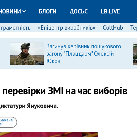
НОВИНИ
БЛОГИ
ДОСЬЄ
LB.LIVE
 грамотність
«Епіцентр виробників»
CultHub
Те
Загинув керівник пошукового
загону "Плацдарм" Олексій
Юков
 перевірки ЗМІ на час виборів
диктатури Януковича.
 бажане
e