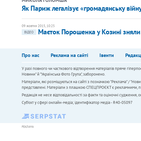
Як Париж легалізує «громадянську війну
09 жовтня 2015, 10:25
Маєток Порошенка у Козині зняли 
ВІДЕО
Про нас
Реклама на сайті
Івенти
Редакц
У разі повного чи часткового відтворення матеріалів пряме гіперпо
Новини" й "Українська Фото Група", заборонено.
Матеріали, які розміщуються на сайті з позначкою "Реклама" / "Нови
представлені. Матеріали з плашкою СПЕЦПРОЄКТ є рекламними, проте
Редакція не несе відповідальності за факти та оціночні судження,
Cуб'єкт у сфері онлайн-медіа; ідентифікатор медіа - R40-05097
РЕКЛАМА