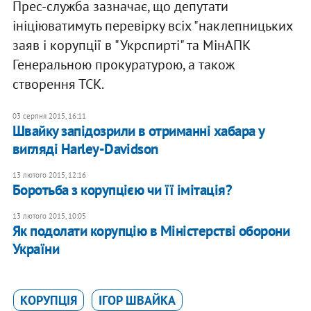
Прес-служба зазначає, що депутати
ініціюватимуть перевірку всіх "наклепницьких
заяв і корупції в "Укрспирті" та МінАПК
Генеральною прокуратурою, а також
створення ТСК.
03 серпня 2015, 16:11
Швайку запідозрили в отриманні хабара у
вигляді Harley-Davidson
13 лютого 2015, 12:16
Боротьба з корупцією чи її імітація?
13 лютого 2015, 10:05
Як подолати корупцію в Міністерстві оборони
України
КОРУПЦІЯ
ІГОР ШВАЙКА