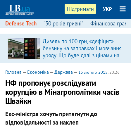
Підтримати
УКР
Defense Tech
“30 років гривні”
Фінансова грамо
Дизель по 100 грн, «дефіцит»
бензину на заправках і мовчання
уряду. Що буде далі з цінами на
пальне?
Головна
—
Економіка
—
Держава
—
13 лютого 2015
, 20:26
НФ пропонує розслідувати
корупцію в Мінагрополітики часів
Швайки
Екс-міністра хочуть притягнути до
відповідальності за наклеп