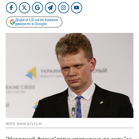
Додати LB.ua як бажане
джерело в Google
ФОТО: WWW.DYVYS.IN