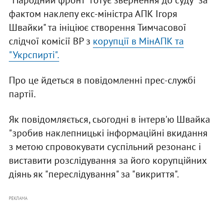
"Народний фронт" готує звернення до суду "за
фактом наклепу екс-міністра АПК Ігоря
Швайки" та ініціює створення Тимчасової
слідчої комісії ВР з
корупції в МінАПК та
"Укрспирті".
Про це йдеться в повідомленні прес-службі
партії.
Як повідомляється, сьогодні в інтерв'ю Швайка
"зробив наклепницькі інформаційні вкидання
з метою спровокувати суспільний резонанс і
виставити розслідування за його корупційних
діянь як "переслідування" за "викриття".
РЕКЛАМА