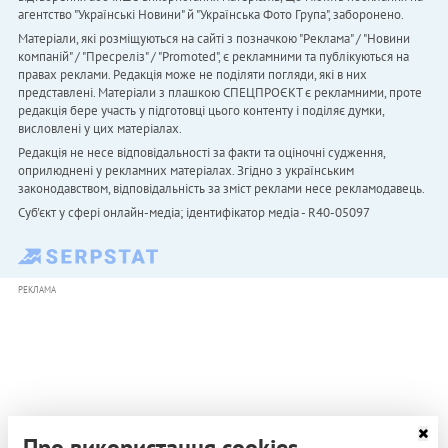
агентство "Українськi Новини" й "Українська Фото Група", заборонено.
Матеріали, які розміщуються на сайті з позначкою "Реклама" / "Новини
компаній" / "Пресреліз" / "Promoted", є рекламними та публікуються на
правах реклами. Редакція може не поділяти погляди, які в них
представлені. Матеріали з плашкою СПЕЦПРОЄКТ є рекламними, проте
редакція бере участь у підготовці цього контенту і поділяє думки,
висловлені у цих матеріалах.
Редакція не несе відповідальності за факти та оціночні судження,
оприлюднені у рекламних матеріалах. Згідно з українським
законодавством, відповідальність за зміст реклами несе рекламодавець.
Cуб'єкт у сфері онлайн-медіа; ідентифікатор медіа - R40-05097
РЕКЛАМА
Про використання cookies