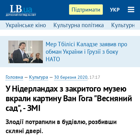
Підтримати
УКР
Українське кіно
Культурна політика
Культурні і
Мер Тбілісі Каладзе заявив про
обман України і Грузії з боку
НАТО
Головна
—
Культура
—
30 березня 2020
, 17:17
У Нідерландах з закритого музею
вкрали картину Ван Гога "Весняний
сад", - ЗМІ
Злодії потрапили в будівлю, розбивши
скляні двері.