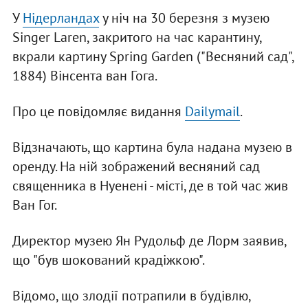
У
Нідерландах
у ніч на 30 березня з музею
Singer Laren, закритого на час карантину,
вкрали картину Spring Garden ("Весняний сад",
1884) Вінсента ван Гога.
Про це повідомляє видання
Dailymail
.
Відзначають, що картина була надана музею в
оренду. На ній зображений весняний сад
священника в Нуенені - місті, де в той час жив
Ван Гог.
Директор музею Ян Рудольф де Лорм заявив,
що "був шокований крадіжкою".
Відомо, що злодії потрапили в будівлю,