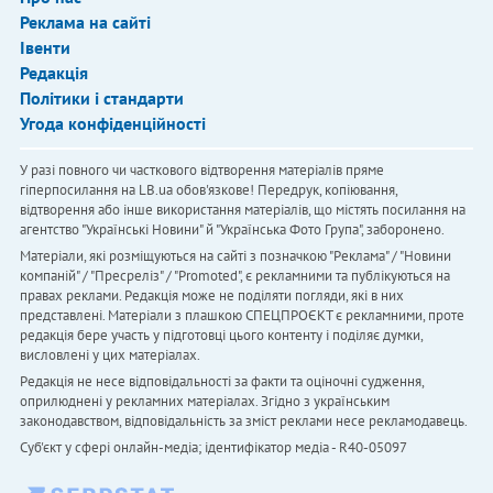
Реклама на сайті
Івенти
Редакція
Політики і стандарти
Угода конфіденційності
У разі повного чи часткового відтворення матеріалів пряме
гіперпосилання на LB.ua обов'язкове! Передрук, копіювання,
відтворення або інше використання матеріалів, що містять посилання на
агентство "Українськi Новини" й "Українська Фото Група", заборонено.
Матеріали, які розміщуються на сайті з позначкою "Реклама" / "Новини
компаній" / "Пресреліз" / "Promoted", є рекламними та публікуються на
правах реклами. Редакція може не поділяти погляди, які в них
представлені. Матеріали з плашкою СПЕЦПРОЄКТ є рекламними, проте
редакція бере участь у підготовці цього контенту і поділяє думки,
висловлені у цих матеріалах.
Редакція не несе відповідальності за факти та оціночні судження,
оприлюднені у рекламних матеріалах. Згідно з українським
законодавством, відповідальність за зміст реклами несе рекламодавець.
Cуб'єкт у сфері онлайн-медіа; ідентифікатор медіа - R40-05097