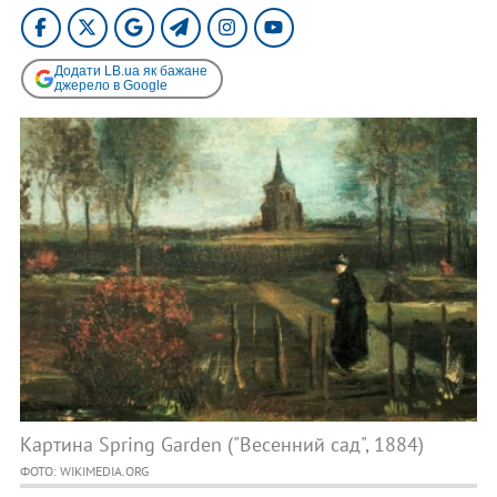
Додати LB.ua як бажане
джерело в Google
Картина Spring Garden ("Весенний сад", 1884)
ФОТО: WIKIMEDIA.ORG