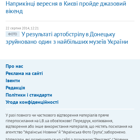
Наприкінці вересня в Києві пройде джазовий
вікенд
22 серпня 2014, 12:21
У результаті артобстрілу в Донецьку
ФОТО
зруйновано один з найбільших музеїв України
Про нас
Реклама на сайті
Івенти
Редакція
Політики і стандарти
Угода конфіденційності
У разі повного чи часткового відтворення матеріалів пряме
гіперпосилання на LB.ua обов'язкове! Передрук, копіювання,
відтворення або інше використання матеріалів, що містять посилання на
агентство "Українськi Новини" й "Українська Фото Група", заборонено.
Матеріали, які розміщуються на сайті з позначкою "Реклама" / "Новини