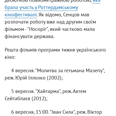
дебютною повнометражною роботою,
яка
брала участь у Роттердамському
кінофестивалі
. Як відомо, Сенцов мав
розпочати роботу вже над другим своїм
фільмом - "Носоріг", який частково мала
фінансувати держава.
Решта фільмів програми тижня українського
кіно:
4 вересня. "Молитва за гетьмана Мазепу",
реж. Юрій Іллєнко (2002);
5 вересня. "Хайтарма", реж. Ахтем
Сейтаблаєв (2012);
6 вересня, 15:00. "Іван Сила", реж. Віктор