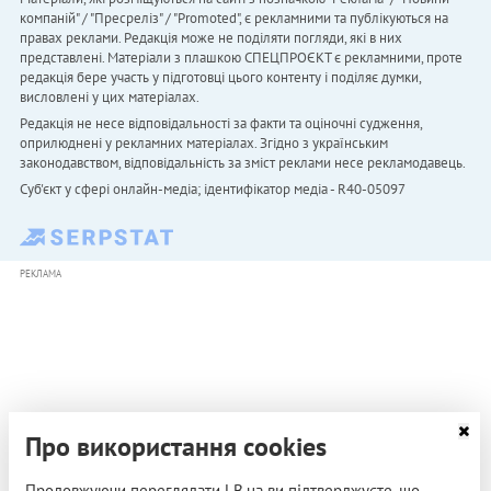
компаній" / "Пресреліз" / "Promoted", є рекламними та публікуються на
правах реклами. Редакція може не поділяти погляди, які в них
представлені. Матеріали з плашкою СПЕЦПРОЄКТ є рекламними, проте
редакція бере участь у підготовці цього контенту і поділяє думки,
висловлені у цих матеріалах.
Редакція не несе відповідальності за факти та оціночні судження,
оприлюднені у рекламних матеріалах. Згідно з українським
законодавством, відповідальність за зміст реклами несе рекламодавець.
Cуб'єкт у сфері онлайн-медіа; ідентифікатор медіа - R40-05097
РЕКЛАМА
Про використання cookies
Продовжуючи переглядати LB.ua ви підтверджуєте, що