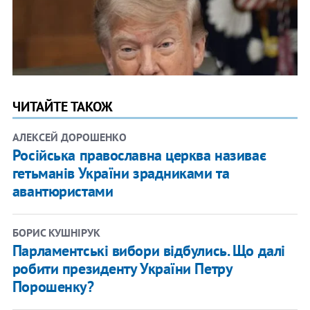
ЧИТАЙТЕ ТАКОЖ
АЛЕКСЕЙ ДОРОШЕНКО
Російська православна церква називає
гетьманів України зрадниками та
авантюристами
БОРИС КУШНІРУК
Парламентські вибори відбулись. Що далі
робити президенту України Петру
Порошенку?