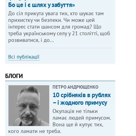
Бо це і є шлях у забуття»
До сіл прикута увага тих, хто шукає там
прихистку чи безпеки. Чи може цей
інтерес стати шансом для громад? Що
треба українському селу у 21 столітті, щоб
розвиватися, і до…
Всі публікації
БЛОГИ
ПЕТРО АНДРЮЩЕНКО
10 срібняків в рублях
– і жодного примусу
Окупація не тільки
ламає людей примусом.
Вона ще й купує тих,
кого ламати не треба.