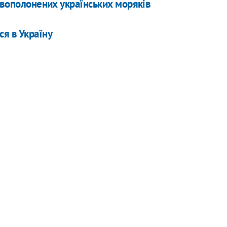
ковополонених українських моряків
я в Україну