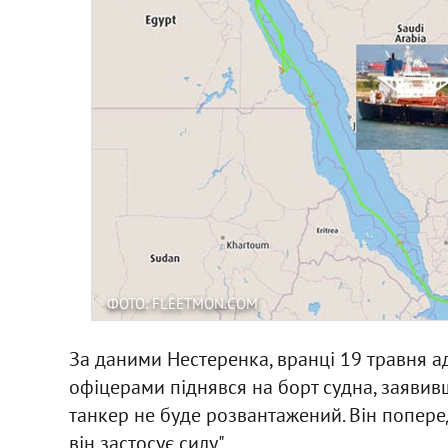
ФОТО: FLEETMON.COM
За даними Нестеренка, вранці 19 травня а
офіцерами піднявся на борт судна, заявив
танкер не буде розвантажений. Він поперед
він застосує силу".