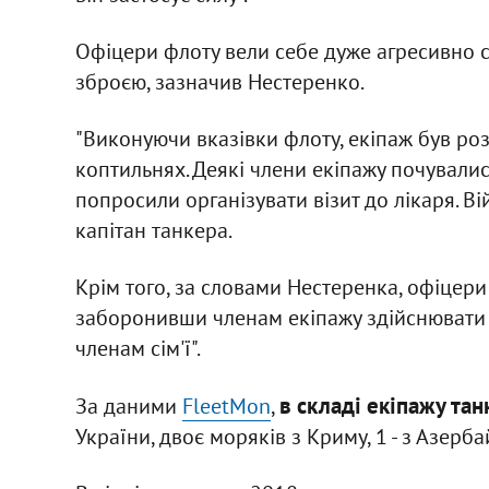
Офіцери флоту вели себе дуже агресивно 
зброєю, зазначив Нестеренко.
"Виконуючи вказівки флоту, екіпаж був роз
коптильнях. Деякі члени екіпажу почували
попросили організувати візит до лікаря. Ві
капітан танкера.
Крім того, за словами Нестеренка, офіцери
заборонивши членам екіпажу здійснювати б
членам сім'ї".
в складі екіпажу тан
За даними
FleetMon
,
України, двоє моряків з Криму, 1 - з Азербай