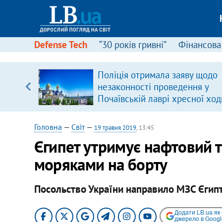
Defense Tech
“30 років гривні”
Фінансова
ового
Поліція отримала заяву щодо
ій
незаконності проведення у
Почаївській лаврі хресної ход
Головна
—
Світ
—
19 травня 2019
, 13:45
Єгипет утримує нафтовий т
моряками на борту
Посольство України направило МЗС Єгипт
Додати LB.ua як
джерело в Googl