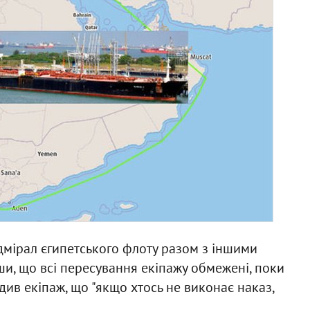
дмірал єгипетського флоту разом з іншими
ши, що всі пересування екіпажу обмежені, поки
ив екіпаж, що "якщо хтось не виконає наказ,