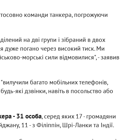
стосовно команди танкера, погрожуючи
ділений на дві групи і зібраний в двох
ся дуже погано через високий тиск. Ми
йськово-морські сили відмовилися", - заявив
 "вилучили багато мобільних телефонів,
удь-які дзвінки, навіть в посольство або
кера - 31 особа
, серед яких 17 - громадяни
джану, 11 - з Філіппін, Шрі-Ланки та Індії.