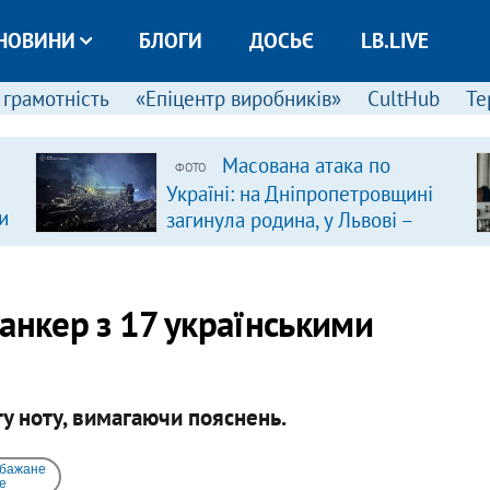
НОВИНИ
БЛОГИ
ДОСЬЄ
LB.LIVE
 грамотність
«Епіцентр виробників»
CultHub
Те
Масована атака по
ФОТО
Україні: на Дніпропетровщині
и
загинула родина, у Львові –
удар по багатоповерхівках
(доповнюється)
анкер з 17 українськими
у ноту, вимагаючи пояснень.
 бажане
e