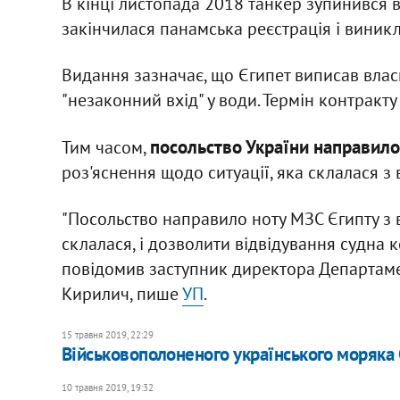
В кінці листопада 2018 танкер зупинився в
закінчилася панамська реєстрація і виникл
Видання зазначає, що Єгипет виписав власн
"незаконний вхід" у води. Термін контракту
посольство України направило
Тим часом,
роз'яснення щодо ситуації, яка склалася з
"Посольство направило ноту МЗС Єгипту з 
склалася, і дозволити відвідування судна 
повідомив заступник директора Департаме
Кирилич, пише
УП
.
15 травня 2019, 22:29
Військовополоненого українського моряка С
10 травня 2019, 19:32