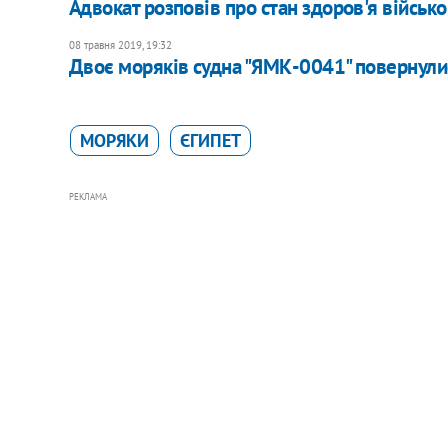
Адвокат розповів про стан здоров'я війсь
08 травня 2019, 19:32
Двоє моряків судна "ЯМК-0041" повернулис
МОРЯКИ
ЄГИПЕТ
РЕКЛАМА