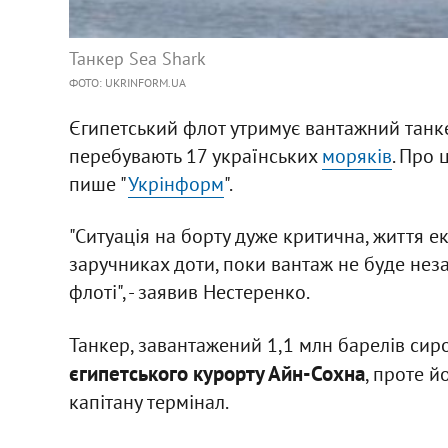
Танкер Sea Shark
ФОТО: UKRINFORM.UA
Єгипетський флот утримує вантажний танке
перебувають 17 українських
моряків
. Про 
пише "
Укрінформ
".
"Ситуація на борту дуже критична, життя е
заручниках доти, поки вантаж не буде не
флоті", - заявив Нестеренко.
Танкер, завантажений 1,1 млн барелів сиро
єгипетського курорту Айн-Сохна
, проте 
капітану термінал.