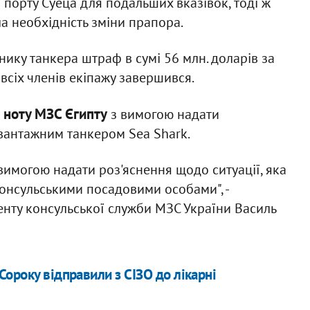
 порту Суеца для подальших вказівок, тоді ж
а необхідність зміни прапора.
ику танкера штраф в сумі 56 млн. доларів за
 всіх членів екіпажу завершився.
 ноту МЗС Єгипту
з вимогою надати
 вантажним танкером Sea Shark.
вимогою надати роз'яснення щодо ситуації, яка
консульськими посадовими особами", -
нту консульської служби МЗС України Василь
ороку відправили з СІЗО до лікарні