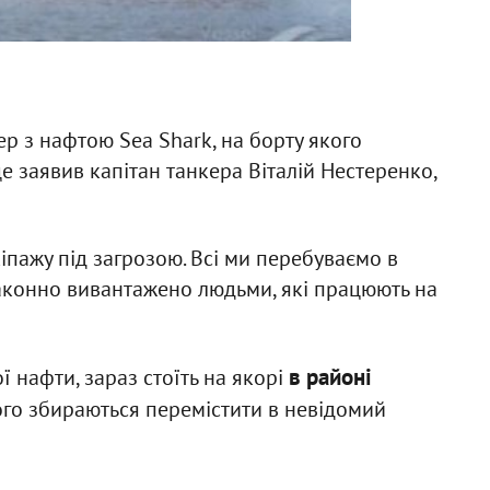
р з нафтою Sea Shark, на борту якого
це заявив капітан танкера Віталій Нестеренко,
кіпажу під загрозою. Всі ми перебуваємо в
законно вивантажено людьми, які працюють на
в районі
ї нафти, зараз стоїть на якорі
його збираються перемістити в невідомий