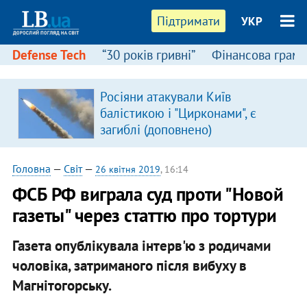
Підтримати
УКР
Defense Tech
“30 років гривні”
Фінансова грамо
Росіяни атакували Київ
в
балістикою і "Цирконами", є
загиблі (доповнено)
Головна
—
Світ
—
26 квітня 2019
, 16:14
ФСБ РФ виграла суд проти "Новой
газеты" через статтю про тортури
Газета опублікувала інтерв'ю з родичами
чоловіка, затриманого після вибуху в
Магнітогорську.