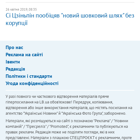
26 квітня 2019, 08:35
Сі Цзіньпін пообіцяв "новий шовковий шлях" без
корупції
Про нас
Реклама на сайті
Івенти
Редакція
Політики і стандарти
Угода конфіденційності
У разі повного чи часткового відтворення матеріалів пряме
гіперпосилання на LB.ua обов'язкове! Передрук, копіювання,
відтворення або інше використання матеріалів, що містять посилання на
агентство "Українськi Новини" й "Українська Фото Група", заборонено.
Матеріали, які розміщуються на сайті з позначкою "Реклама" / "Новини
компаній" / "Пресреліз" / "Promoted", є рекламними та публікуються на
правах реклами. Редакція може не поділяти погляди, які в них
представлені. Матеріали з плашкою СПЕЦПРОЄКТ є рекламними, проте