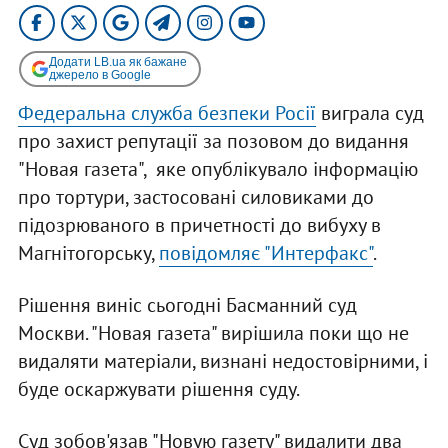
Додати LB.ua як бажане
джерело в Google
Федеральна служба безпеки Росії
виграла суд
про захист репутації за позовом до видання
"Новая газета", яке опублікувало інформацію
про тортури, застосовані силовиками до
підозрюваного в причетності до вибуху в
Магнітогорську,
повідомляє "Интерфакс"
.
Рішення виніс сьогодні Басманний суд
Москви. "Новая газета" вирішила поки що не
видаляти матеріали, визнані недостовірними, і
буде оскаржувати рішення суду.
Суд зобов'язав "Новую газету" видалити два