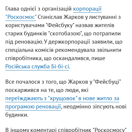
Глава однієї з організацій
корпорації
"Роскосмос"
Станіслав Жарков у листуванні з
користувачами "Фейсбуку" назвав жителів
старих будинків "скотобазою", що потрапили
під реновацію. У держкорпорації заявили, що
спеціальна комісія рекомендувала звільнити
співробітника, що оскандалився, пише
Російська служба Бі-бі-сі
.
Все почалося з того, що Жарков у "Фейсбуці"
поскаржився на те, що люди, які
переїжджають з "хрущовок" в нове житло за
програмою реновації
, неодмінно зіпсують нові
будинки.
В іншому коментарі співробітник "Роскосмосу"