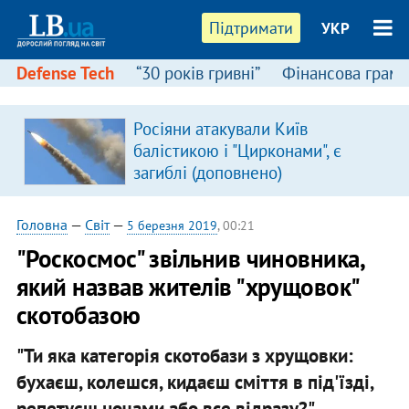
Підтримати
УКР
Defense Tech
“30 років гривні”
Фінансова грамо
Росіяни атакували Київ
балістикою і "Цирконами", є
загиблі (доповнено)
Головна
—
Світ
—
5 березня 2019
, 00:21
"Роскосмос" звільнив чиновника,
який назвав жителів "хрущовок"
скотобазою
"Ти яка категорія скотобази з хрущовки:
бухаєш, колешся, кидаєш сміття в під'їзді,
репетуєш ночами або все відразу?"