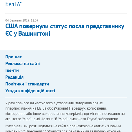
БелТА"
04 березня 2019, 12:09
США повернули статус посла представнику
ЄС у Вашингтоні
Про нас
Реклама на сайті
Івенти
Редакція
Політики і стандарти
Угода конфіденційності
У разі повного чи часткового відтворення матеріалів пряме
гіперпосилання на LB.ua обов'язкове! Передрук, копіювання,
відтворення або інше використання матеріалів, що містять посилання на
агентство "Українськi Новини" й "Українська Фото Група", заборонено.
Матеріали, які розміщуються на сайті з позначкою "Реклама" / "Новини
компаній" / "Пресреліз" / "Promoted", є рекламними та публікуються на