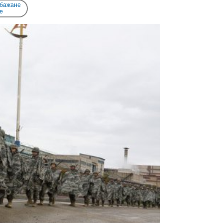
 бажане
e