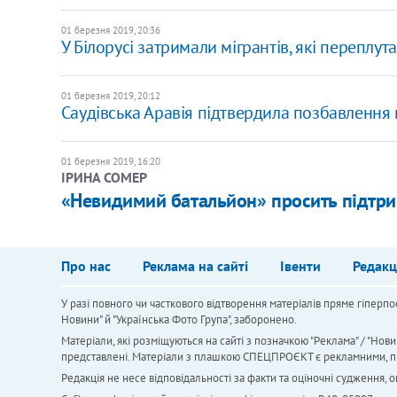
01 березня 2019, 20:36
У Білорусі затримали мігрантів, які переплу
01 березня 2019, 20:12
Саудівська Аравія підтвердила позбавлення
01 березня 2019, 16:20
ІРИНА СОМЕР
«Невидимий батальйон» просить підтр
Про нас
Реклама на сайті
Івенти
Редакц
У разі повного чи часткового відтворення матеріалів пряме гіперпо
Новини" й "Українська Фото Група", заборонено.
Матеріали, які розміщуються на сайті з позначкою "Реклама" / "Нови
представлені. Матеріали з плашкою СПЕЦПРОЄКТ є рекламними, проте
Редакція не несе відповідальності за факти та оціночні судження,