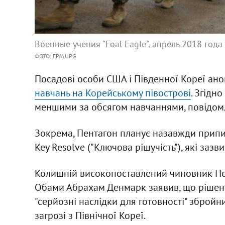
Военные учения "Foal Eagle", апрель 2018 года
ФОТО: EPA\UPG
Посадові особи США і Південної Кореї ан
навчань на Корейському півострові
. Згідн
меншими за обсягом навчаннями, повідо
Зокрема, Пентагон планує назавжди припин
Key Resolve ("Ключова рішучість"), які заз
Колишній високопоставлений чиновник Пен
Обами Абрахам Денмарк заявив, що рішен
"серйозні наслідки для готовності" збройн
загрозі з Північної Кореї.