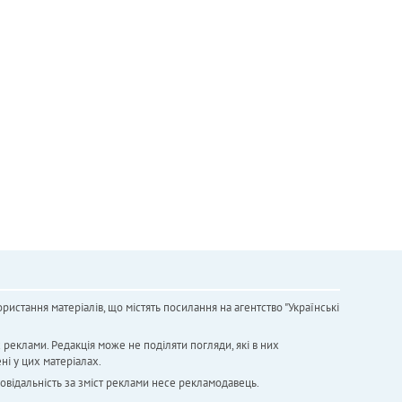
ристання матеріалів, що містять посилання на агентство "Українськi
х реклами. Редакція може не поділяти погляди, які в них
ні у цих матеріалах.
повідальність за зміст реклами несе рекламодавець.