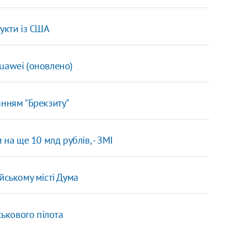
укти із США
uawei (оновлено)
анням "Брекзиту"
 на ще 10 млд рублів, - ЗМІ
йському місті Дума
ськового пілота