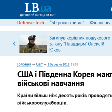
Defense Tech
“30 років гривні”
Фінансова
серця
Загинув керівник пошукового
 кави
загону "Плацдарм" Олексій
Юков
Головна
—
Світ
—
2 березня 2019
, 15:59
США і Південна Корея мают
військові навчання
Країни більш ніж десять років проводять
військовослужбовців.