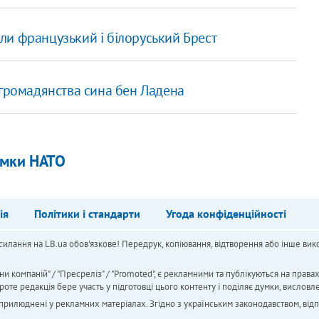
тали французький і білоруський Брест
 громадянства сина бен Ладена
имки НАТО
ія
Політики і стандарти
Угода конфіденційності
силання на LB.ua обов'язкове! Передрук, копіювання, відтворення або інше вико
ни компаній" / "Пресреліз" / "Promoted", є рекламними та публікуються на права
 редакція бере участь у підготовці цього контенту і поділяє думки, висловле
 оприлюднені у рекламних матеріалах. Згідно з українським законодавством, від