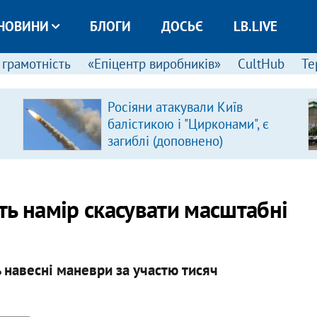
НОВИНИ
БЛОГИ
ДОСЬЄ
LB.LIVE
 грамотність
«Епіцентр виробників»
CultHub
Те
Росіяни атакували Київ
балістикою і "Цирконами", є
загиблі (доповнено)
ь намір скасувати масштабні
 навесні маневри за участю тисяч