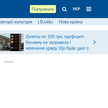
Підтримати
УКР
риторії культури
LB.talks
Нова країна
Дизель по 100 грн, «дефіцит»
бензину на заправках і
мовчання уряду. Що буде далі з
цінами на пальне?
РЕКЛАМА