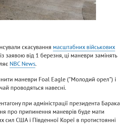
онсували скасування
масштабних військових
о із заявою від 1 березня, ці маневри замінять
мляє
NBC News
.
ити маневри Foal Eagle ("Молодий орел") і
вичай проводяться навесні.
тагону при адміністрації президента Барака
ня про припинення маневрів буде мати
их сил США і Південної Кореї в протистоянні