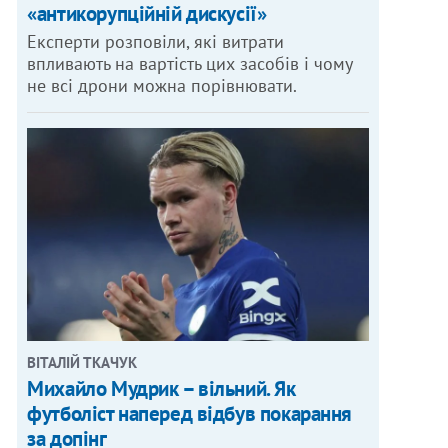
«антикорупційній дискусії»
Експерти розповіли, які витрати
впливають на вартість цих засобів і чому
не всі дрони можна порівнювати.
ВІТАЛІЙ ТКАЧУК
Михайло Мудрик – вільний. Як
футболіст наперед відбув покарання
за допінг