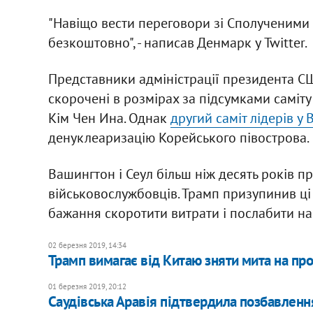
"Навіщо вести переговори зі Сполученими 
безкоштовно", - написав Денмарк у Twitter.
Представники адміністрації президента С
скорочені в розмірах за підсумками саміт
Кім Чен Ина. Однак
другий саміт лідерів у 
денуклеаризацію Корейського півострова.
Вашингтон і Сеул більш ніж десять років п
військовослужбовців. Трамп призупинив ці
бажання скоротити витрати і послабити на
02 березня 2019, 14:34
Трамп вимагає від Китаю зняти мита на пр
01 березня 2019, 20:12
Саудівська Аравія підтвердила позбавленн