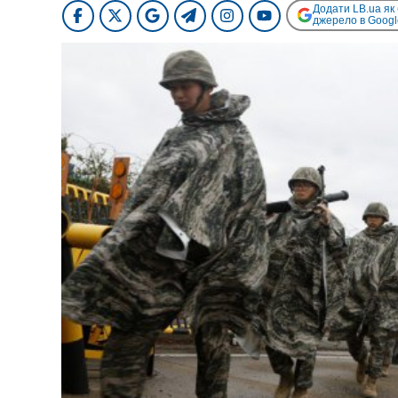
Додати LB.ua як
джерело в Googl