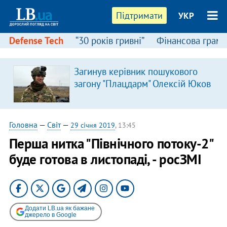
Підтримати
УКР
Defense Tech
“30 років гривні”
Фінансова грамо
Загинув керівник пошукового
загону "Плацдарм" Олексій Юков
Головна
—
Світ
—
29 січня 2019
, 13:45
Перша нитка "Північного потоку-2"
буде готова в листопаді, - росЗМІ
Додати LB.ua як бажане
джерело в Google