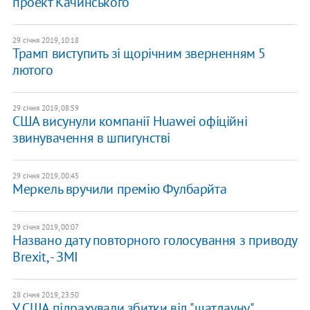
проект Качинського
29 січня 2019, 10:18
Трамп виступить зі щорічним зверненням 5
лютого
29 січня 2019, 08:59
США висунули компанії Huawei офіційні
звинувачення в шпигунстві
29 січня 2019, 00:45
Меркель вручили премію Фулбарйта
29 січня 2019, 00:07
Названо дату повторного голосування з приводу
Brexit, - ЗМІ
28 січня 2019, 23:50
У США підрахували збитки від "шатдауну"