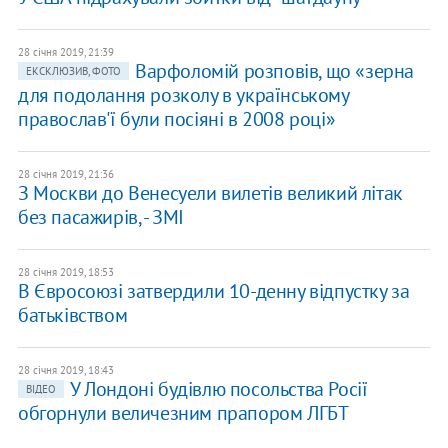
28 січня 2019, 21:39
Варфоломій розповів, що «зерна
ЕКСКЛЮЗИВ, ФОТО
для подолання розколу в українському
православ'ї були посіяні в 2008 році»
28 січня 2019, 21:36
З Москви до Венесуели вилетів великий літак
без пасажирів, - ЗМІ
28 січня 2019, 18:53
В Євросоюзі затвердили 10-денну відпустку за
батьківством
28 січня 2019, 18:43
У Лондоні будівлю посольства Росії
ВІДЕО
обгорнули величезним прапором ЛГБТ