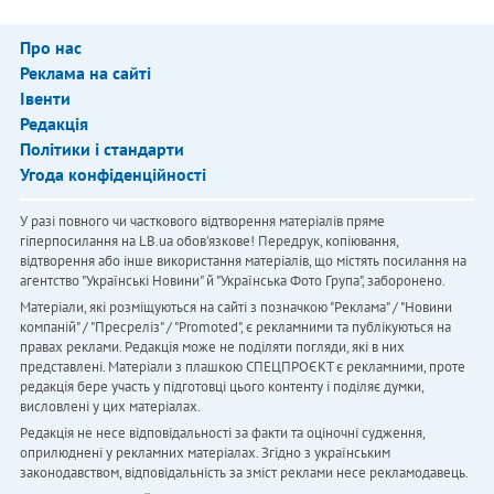
Про нас
Реклама на сайті
Івенти
Редакція
Політики і стандарти
Угода конфіденційності
У разі повного чи часткового відтворення матеріалів пряме
гіперпосилання на LB.ua обов'язкове! Передрук, копіювання,
відтворення або інше використання матеріалів, що містять посилання на
агентство "Українськi Новини" й "Українська Фото Група", заборонено.
Матеріали, які розміщуються на сайті з позначкою "Реклама" / "Новини
компаній" / "Пресреліз" / "Promoted", є рекламними та публікуються на
правах реклами. Редакція може не поділяти погляди, які в них
представлені. Матеріали з плашкою СПЕЦПРОЄКТ є рекламними, проте
редакція бере участь у підготовці цього контенту і поділяє думки,
висловлені у цих матеріалах.
Редакція не несе відповідальності за факти та оціночні судження,
оприлюднені у рекламних матеріалах. Згідно з українським
законодавством, відповідальність за зміст реклами несе рекламодавець.