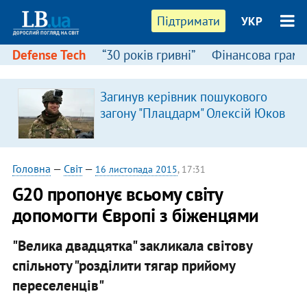
Підтримати
УКР
Defense Tech
“30 років гривні”
Фінансова грамо
Загинув керівник пошукового
загону "Плацдарм" Олексій Юков
Головна
—
Світ
—
16 листопада 2015
, 17:31
G20 пропонує всьому світу
допомогти Європі з біженцями
"Велика двадцятка" закликала світову
спільноту "розділити тягар прийому
переселенців"