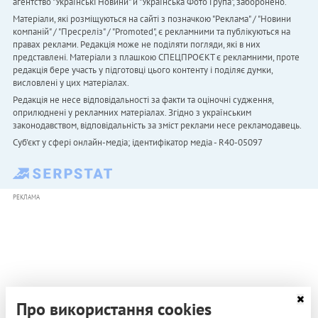
агентство "Українськi Новини" й "Українська Фото Група", заборонено.
Матеріали, які розміщуються на сайті з позначкою "Реклама" / "Новини
компаній" / "Пресреліз" / "Promoted", є рекламними та публікуються на
правах реклами. Редакція може не поділяти погляди, які в них
представлені. Матеріали з плашкою СПЕЦПРОЄКТ є рекламними, проте
редакція бере участь у підготовці цього контенту і поділяє думки,
висловлені у цих матеріалах.
Редакція не несе відповідальності за факти та оціночні судження,
оприлюднені у рекламних матеріалах. Згідно з українським
законодавством, відповідальність за зміст реклами несе рекламодавець.
Cуб'єкт у сфері онлайн-медіа; ідентифікатор медіа - R40-05097
РЕКЛАМА
Про використання cookies