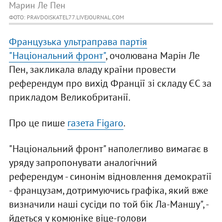
Марин Ле Пен
ФОТО: PRAVDOISKATEL77.LIVEJOURNAL.COM
Французька ультраправа партія
"Національний фронт"
, очолювана Марін Ле
Пен, закликала владу країни провести
референдум про вихід Франції зі складу ЄС за
прикладом Великобританії.
Про це пише
газета Figaro
.
"Національний фронт" наполегливо вимагає в
уряду запропонувати аналогічний
референдум - синонім відновлення демократії
- французам, дотримуючись графіка, який вже
визначили наші сусіди по той бік Ла-Маншу", -
йдеться у комюніке віце-голови