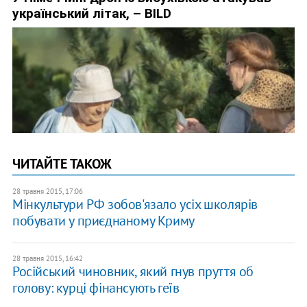
ЧИТАЙТЕ ТАКОЖ
28 травня 2015, 17:06
Мінкультури РФ зобов'язало усіх школярів
побувати у приєднаному Криму
28 травня 2015, 16:42
Російський чиновник, який гнув пруття об
голову: курці фінансують геїв