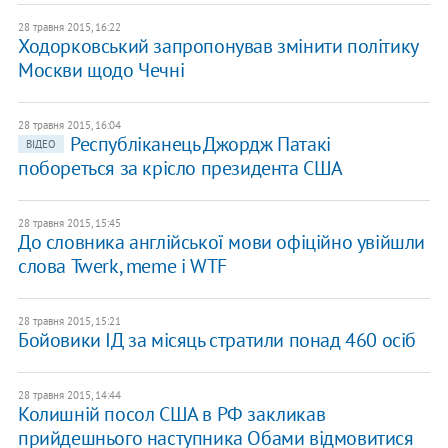
28 травня 2015, 16:22
Ходорковський запропонував змінити політику
Москви щодо Чечні
28 травня 2015, 16:04
Республіканець Джордж Патакі
ВІДЕО
побореться за крісло президента США
28 травня 2015, 15:45
До словника англійської мови офіційно увійшли
слова Twerk, meme і WTF
28 травня 2015, 15:21
Бойовики ІД за місяць стратили понад 460 осіб
28 травня 2015, 14:44
Колишній посол США в РФ закликав
прийдешнього наступника Обами відмовитися