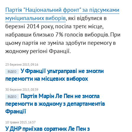
Партія "Національний фронт" за підсумками
муніципальних виборів
, які відбулися в
березні 2014 року, посіла третє місце,
набравши близько 7% голосів виборців. При
цьому партія не зуміла здобути перемогу в
жодному регіоні Франції.
23 березня 2015, 09:16
У Франції ультраправі не змогли
ВІДЕО
перемогти на місцевих виборох
30 березня 2015, 08:39
Партія Марін Ле Пен не змогла
ВІДЕО
перемогти в жодному з департаментів
Франції
10 травня 2015, 16:57
У ДНР приїхав соратник Ле Пен з