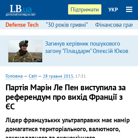
Підтримати
УКР
Defense Tech
“30 років гривні”
Фінансова грамо
Загинув керівник пошукового
загону "Плацдарм" Олексій Юков
Головна
—
Світ
—
28 травня 2015
, 17:31
Партія Марін Ле Пен виступила за
референдум про вихід Франції з
ЄС
Лідер французьких ультраправих має намір
домагатися територіального, валютного,
законодавчого та економічного