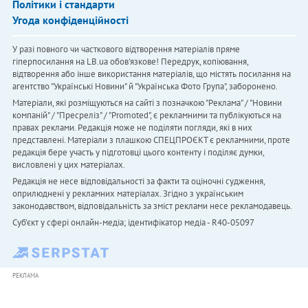
Політики і стандарти
Угода конфіденційності
У разі повного чи часткового відтворення матеріалів пряме
гіперпосилання на LB.ua обов'язкове! Передрук, копіювання,
відтворення або інше використання матеріалів, що містять посилання на
агентство "Українськi Новини" й "Українська Фото Група", заборонено.
Матеріали, які розміщуються на сайті з позначкою "Реклама" / "Новини
компаній" / "Пресреліз" / "Promoted", є рекламними та публікуються на
правах реклами. Редакція може не поділяти погляди, які в них
представлені. Матеріали з плашкою СПЕЦПРОЄКТ є рекламними, проте
редакція бере участь у підготовці цього контенту і поділяє думки,
висловлені у цих матеріалах.
Редакція не несе відповідальності за факти та оціночні судження,
оприлюднені у рекламних матеріалах. Згідно з українським
законодавством, відповідальність за зміст реклами несе рекламодавець.
Cуб'єкт у сфері онлайн-медіа; ідентифікатор медіа - R40-05097
РЕКЛАМА