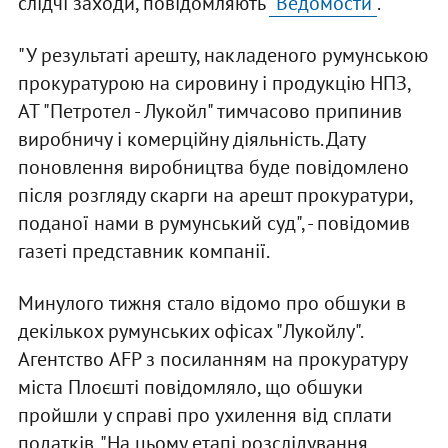
слідчі заходи, повідомляють
"Ведомости"
.
"У результаті арешту, накладеного румунською
прокуратурою на сировину і продукцію НПЗ,
АТ "Петротел - Лукойл" тимчасово припинив
виробничу і комерційну діяльність. Дату
поновлення виробництва буде повідомлено
після розгляду скарги на арешт прокуратури,
поданої нами в румунський суд", - повідомив
газеті представник компанії.
Минулого тижня стало відомо про обшуки в
декількох румунських офісах "Лукойлу".
Агентство AFP з посиланням на прокуратуру
міста Плоєшті повідомляло, що обшуки
пройшли у справі про ухилення від сплати
податків. "На цьому етапі розслідування