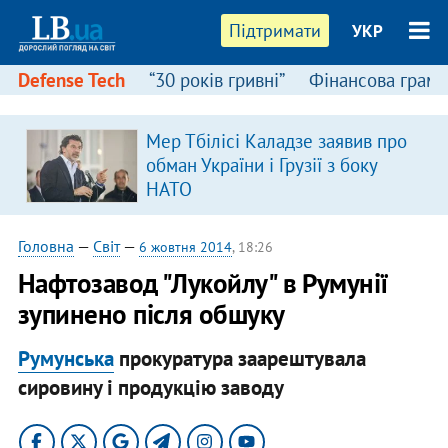
Підтримати
УКР
Defense Tech
“30 років гривні”
Фінансова грамо
Мер Тбілісі Каладзе заявив про
я
обман України і Грузії з боку
НАТО
Головна
—
Світ
—
6 жовтня 2014
, 18:26
Нафтозавод "Лукойлу" в Румунії
зупинено після обшуку
Румунська
прокуратура заарештувала
сировину і продукцію заводу