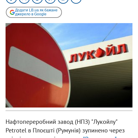
Додати LB.ua як бажане
джерело в Google
Нафтопереробний завод (НПЗ) "Лукойлу"
Petrotel в Плоєшті (Румунія) зупинено через