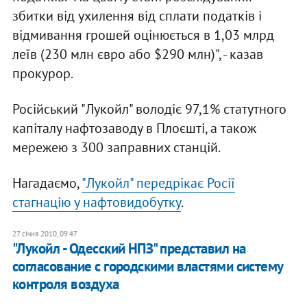
збитки від ухилення від сплати податків і
відмивання грошей оцінюється в 1,03 млрд
леїв (230 млн євро або $290 млн)", - казав
прокурор.
Російський "Лукойл" володіє 97,1% статутного
капіталу нафтозаводу в Плоєшті, а також
мережею з 300 заправних станцій.
Нагадаємо,
"Лукойл" передрікає Росії
стагнацію у нафтовидобутку
.
27 січня 2010, 09:47
"Лукойл - Одесский НПЗ" представил на
согласование с городскими властями систему
контроля воздуха