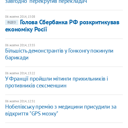
завгодно" перекрутив перекладач
06 жовтня 2014, 15:08
Голова Сбербанка РФ розкритикував
ВІДЕО
економіку Росії
06 жовтня 2014, 13:55
Більшість демонстрантів у Гонконгу покинули
барикади
06 жовтня 2014, 13:22
У Франції пройшли мітинги прихильників і
противників сексменшин
06 жовтня 2014, 12:51
Нобелівську премію з медицини присудили за
відкриття "GPS мозку"