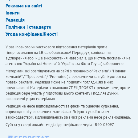
Реклама на сайті
Івенти
Редакція
Політики і стандарти
Угода конфіденційності
У разі повного чи часткового відтворення матеріалів пряме
гіперпосилання на LB.ua обов'язкове! Передрук, копіювання,
відтворення або інше використання матеріалів, що містять посилання на
агентство "Українськi Новини" й "Українська Фото Група", заборонено.
Матеріали, які розміщуються на сайті з позначкою "Реклама" / "Новини
компаній" / "Пресреліз" / "Promoted", є рекламними та публікуються на
правах реклами. Редакція може не поділяти погляди, які в них
представлені. Матеріали з плашкою СПЕЦПРОЄКТ є рекламними, проте
редакція бере участь у підготовці цього контенту і поділяє думки,
висловлені у цих матеріалах.
Редакція не несе відповідальності за факти та оціночні судження,
оприлюднені у рекламних матеріалах. Згідно з українським
законодавством, відповідальність за зміст реклами несе рекламодавець.
Cуб'єкт у сфері онлайн-медіа; ідентифікатор медіа - R40-05097